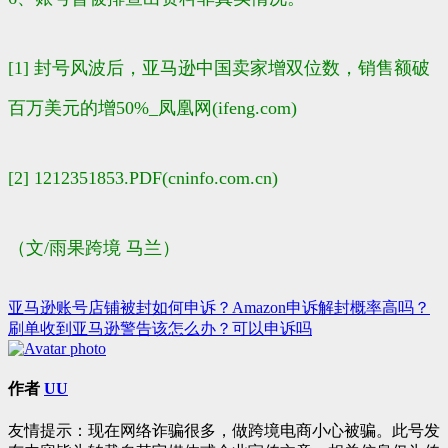
[1] 封号风波后，亚马逊中国卖家增双位数，销售额破
百万美元的增50%_凤凰网(ifeng.com)
[2] 1212351853.PDF(cninfo.com.cn)
（文/雨果跨境 马兰）
亚马逊账号店铺被封如何申诉？Amazon申诉解封概率高吗？
文
刷单收到亚马逊警告该怎么办？可以申诉吗
章
导
作者
UU
航
友情提示：现在网络诈骗很多，做跨境电商小心被骗。此号发