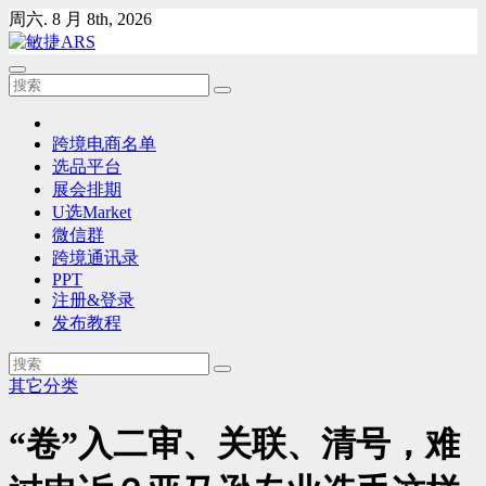
Skip
周六. 8 月 8th, 2026
to
content
跨境电商名单
选品平台
展会排期
U选Market
微信群
跨境通讯录
PPT
注册&登录
发布教程
其它分类
“卷”入二审、关联、清号，难