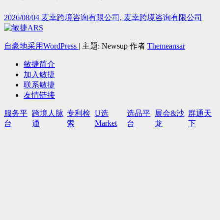
2026/08/04
麦幸跨境咨询有限公司, 麦幸跨境咨询有限公司
自豪地采用WordPress
|
主题: Newsup 作者
Themeansar
敏捷简介
加入敏捷
联系敏捷
友情链接
服务平
跨境人脉
专利检
U选
选品平
展会&沙
群通天
Market
台
通
索
台
龙
下