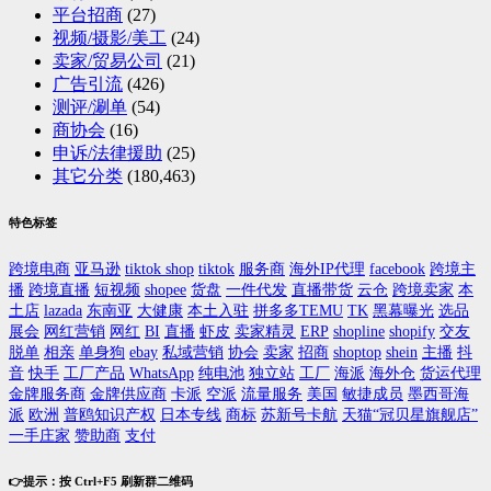
平台招商
(27)
视频/摄影/美工
(24)
卖家/贸易公司
(21)
广告引流
(426)
测评/涮单
(54)
商协会
(16)
申诉/法律援助
(25)
其它分类
(180,463)
特色标签
跨境电商
亚马逊
tiktok shop
tiktok
服务商
海外IP代理
facebook
跨境主
播
跨境直播
短视频
shopee
货盘
一件代发
直播带货
云仓
跨境卖家
本
土店
lazada
东南亚
大健康
本土入驻
拼多多TEMU
TK
黑幕曝光
选品
展会
网红营销
网红
BI
直播
虾皮
卖家精灵
ERP
shopline
shopify
交友
脱单
相亲
单身狗
ebay
私域营销
协会
卖家
招商
shoptop
shein
主播
抖
音
快手
工厂产品
WhatsApp
纯电池
独立站
工厂
海派
海外仓
货运代理
金牌服务商
金牌供应商
卡派
空派
流量服务
美国
敏捷成员
墨西哥海
派
欧洲
普鸥知识产权
日本专线
商标
苏新号卡航
天猫“冠贝星旗舰店”
一手庄家
赞助商
支付
👉提示：按 Ctrl+F5 刷新群二维码