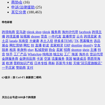
商协会
(16)
申诉/法律援助
(25)
其它分类
(180,463)
特色标签
跨境电商
亚马逊
tiktok shop
tiktok
服务商
海外IP代理
facebook
跨境主
播
跨境直播
短视频
shopee
货盘
一件代发
直播带货
云仓
跨境卖家
本
土店
lazada
东南亚
大健康
本土入驻
拼多多TEMU
TK
黑幕曝光
选品
展会
网红营销
网红
BI
直播
虾皮
卖家精灵
ERP
shopline
shopify
交友
脱单
相亲
单身狗
ebay
私域营销
协会
卖家
招商
shoptop
shein
主播
抖
音
快手
工厂产品
WhatsApp
纯电池
独立站
工厂
海派
海外仓
货运代理
金牌服务商
金牌供应商
卡派
空派
流量服务
美国
敏捷成员
墨西哥海
派
欧洲
普鸥知识产权
日本专线
商标
苏新号卡航
天猫“冠贝星旗舰店”
一手庄家
赞助商
支付
👉提示：按 Ctrl+F5 刷新群二维码
关注公众号进1600多个跨境群