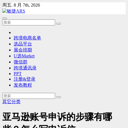
Skip
周五. 8 月 7th, 2026
to
content
跨境电商名单
选品平台
展会排期
U选Market
微信群
跨境通讯录
PPT
注册&登录
发布教程
其它分类
亚马逊账号申诉的步骤有哪