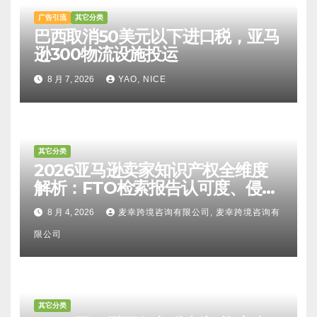
广告引流
其它分类
巴西取消50美元以下进口税，亚马
逊300物流设施投运
8 月 7, 2026
YAO, NICE
其它分类
2026亚马逊卖家知识产权全维度
解析：FTO检索报告认可度、侵权
比对区别、TRO应诉方法及服务商
8 月 4, 2026
麦幸跨境咨询有限公司, 麦幸跨境咨询有
甄选避坑全攻略
限公司
其它分类