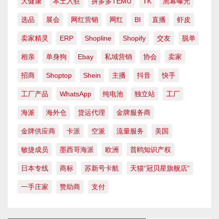
大健康
本土入驻
拼多多TEMU
TK
黑幕曝光
选品
展会
网红营销
网红
BI
直播
虾皮
卖家精灵
ERP
Shopline
Shopify
交友
脱单
相亲
单身狗
Ebay
私域营销
协会
卖家
招商
Shoptop
Shein
主播
抖音
快手
工厂产品
WhatsApp
纯电池
独立站
工厂
海派
海外仓
货运代理
金牌服务商
金牌供应商
卡派
空派
流量服务
美国
敏捷成员
墨西哥海派
欧洲
普鸥知识产权
日本专线
商标
苏新号卡航
天猫“冠贝星旗舰店”
一手庄家
赞助商
支付