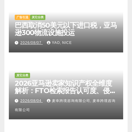
广告引流
其它分类
巴西取消50美元以下进口税，亚马
逊300物流设施投运
2026/08/07
YAO, NICE
其它分类
2026亚马逊卖家知识产权全维度
解析：FTO检索报告认可度、侵权
比对区别、TRO应诉方法及服务商
2026/08/04
麦幸跨境咨询有限公司, 麦幸跨境咨询
甄选避坑全攻略
有限公司