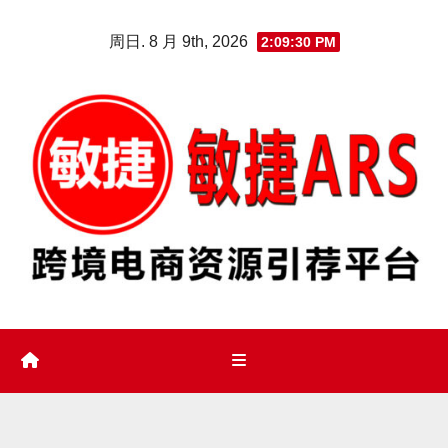
Skip
周日. 8 月 9th, 2026
2:09:31 PM
to
content