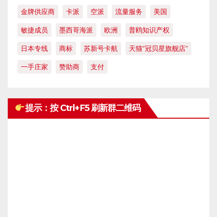
金牌供应商
卡派
空派
流量服务
美国
敏捷成员
墨西哥海派
欧洲
普鸥知识产权
日本专线
商标
苏新号卡航
天猫“冠贝星旗舰店”
一手庄家
赞助商
支付
提示：按 Ctrl+F5 刷新群二维码