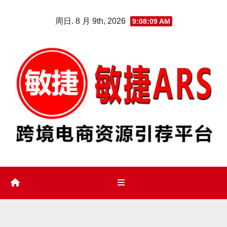
Skip
周日. 8 月 9th, 2026
9:08:10 AM
to
content