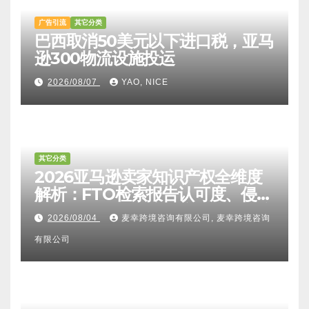
广告引流
其它分类
巴西取消50美元以下进口税，亚马
逊300物流设施投运
2026/08/07
YAO, NICE
其它分类
2026亚马逊卖家知识产权全维度
解析：FTO检索报告认可度、侵权
比对区别、TRO应诉方法及服务商
2026/08/04
麦幸跨境咨询有限公司, 麦幸跨境咨询
甄选避坑全攻略
有限公司