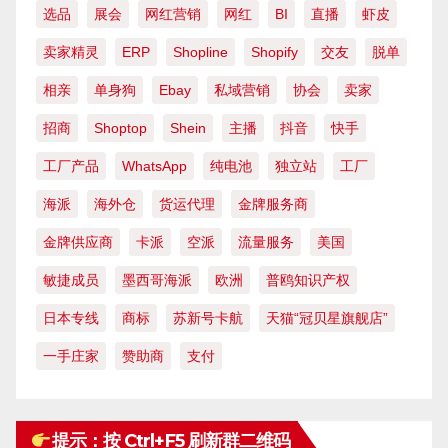
选品
展会
网红营销
网红
BI
直播
虾皮
卖家精灵
ERP
Shopline
Shopify
交友
脱单
相亲
单身狗
Ebay
私域营销
协会
卖家
招商
Shoptop
Shein
主播
抖音
快手
工厂产品
WhatsApp
纯电池
独立站
工厂
海派
海外仓
货运代理
金牌服务商
金牌供应商
卡派
空派
流量服务
美国
敏捷成员
墨西哥海派
欧洲
普鸥知识产权
日本专线
商标
苏新号卡航
天猫“冠贝星旗舰店”
一手庄家
赞助商
支付
提示：按 Ctrl+F5 刷新群二维码