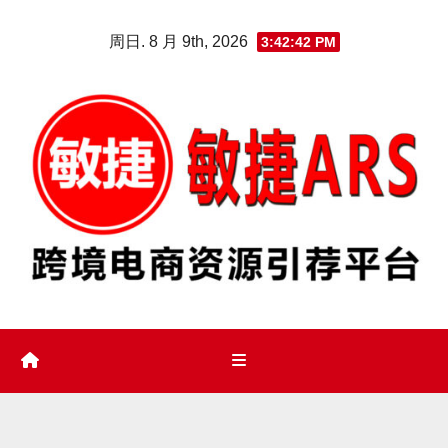
Skip
周日. 8 月 9th, 2026
3:42:43 PM
to
content