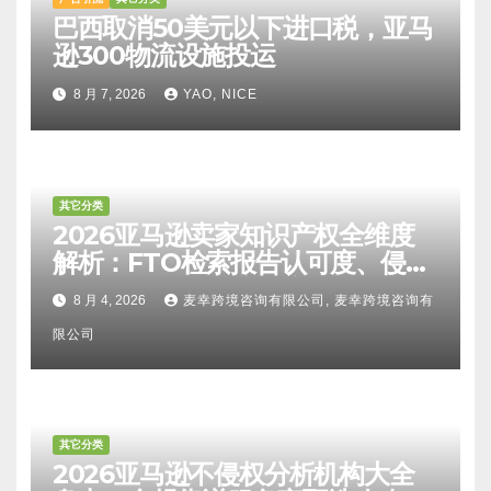
巴西取消50美元以下进口税，亚马
逊300物流设施投运
8 月 7, 2026
YAO, NICE
其它分类
2026亚马逊卖家知识产权全维度
解析：FTO检索报告认可度、侵权
比对区别、TRO应诉方法及服务商
8 月 4, 2026
麦幸跨境咨询有限公司, 麦幸跨境咨询有
甄选避坑全攻略
限公司
其它分类
2026亚马逊不侵权分析机构大全