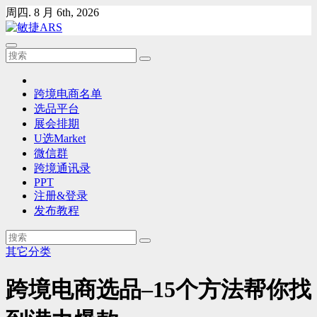
Skip
周四. 8 月 6th, 2026
to
content
跨境电商名单
选品平台
展会排期
U选Market
微信群
跨境通讯录
PPT
注册&登录
发布教程
其它分类
跨境电商选品–15个方法帮你找