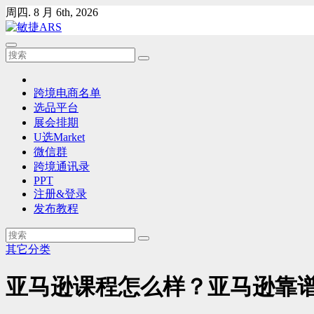
Skip
周四. 8 月 6th, 2026
to
content
跨境电商名单
选品平台
展会排期
U选Market
微信群
跨境通讯录
PPT
注册&登录
发布教程
其它分类
亚马逊课程怎么样？亚马逊靠