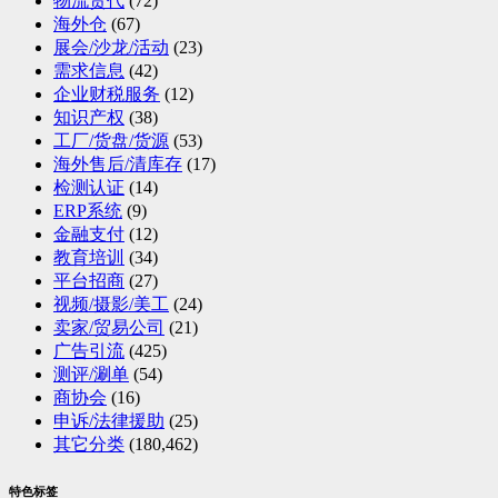
物流货代
(72)
海外仓
(67)
展会/沙龙/活动
(23)
需求信息
(42)
企业财税服务
(12)
知识产权
(38)
工厂/货盘/货源
(53)
海外售后/清库存
(17)
检测认证
(14)
ERP系统
(9)
金融支付
(12)
教育培训
(34)
平台招商
(27)
视频/摄影/美工
(24)
卖家/贸易公司
(21)
广告引流
(425)
测评/涮单
(54)
商协会
(16)
申诉/法律援助
(25)
其它分类
(180,462)
特色标签