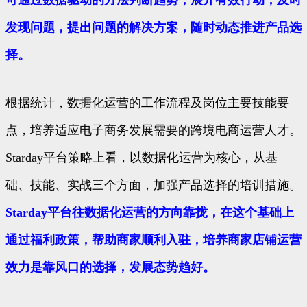
可通过数据驱动的方法判断趋势，展开有效行动，及时
发现问题，提出问题的解决方案，随时动态推进产品选
择。
根据统计，数据化运营的工作流程及岗位主要技能要
点，培养适应电子商务发展需要的跨境电商运营人才。
Starday平台策略上看，以数据化运营为核心，从基
础、技能、实战三个方面，加强产品选择的培训措施。
Starday平台往数据化运营的方向靠拢，在这个基础上
通过福利政策，帮助商家顺利入驻，培养商家店铺运营
效力是靠风口的选择，发展态势趋好。