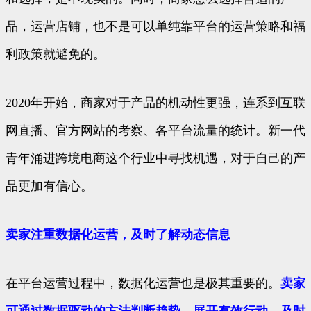
品，运营店铺，也不是可以单纯靠平台的运营策略和福
利政策就避免的。
2020年开始，商家对于产品的机动性更强，连系到互联
网直播、官方网站的考察、各平台流量的统计。新一代
青年涌进跨境电商这个行业中寻找机遇，对于自己的产
品更加有信心。
卖家注重数据化运营，及时了解动态信息
在平台运营过程中，数据化运营也是极其重要的。
卖家