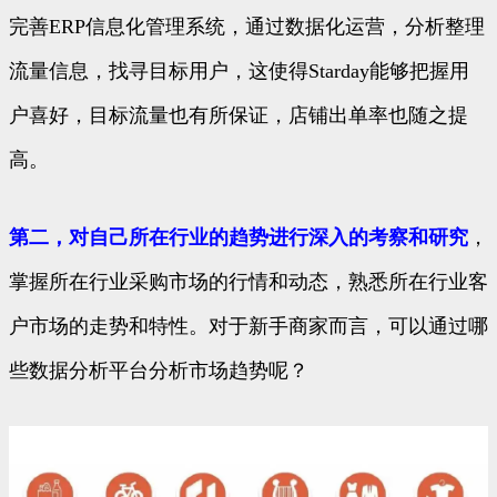
完善ERP信息化管理系统，通过数据化运营，分析整理
流量信息，找寻目标用户，这使得Starday能够把握用
户喜好，目标流量也有所保证，店铺出单率也随之提
高。
第二，对自己所在行业的趋势进行深入的考察和研究
，
掌握所在行业采购市场的行情和动态，熟悉所在行业客
户市场的走势和特性。对于新手商家而言，可以通过哪
些数据分析平台分析市场趋势呢？