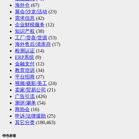
海外仓
(67)
展会/沙龙/活动
(23)
需求信息
(42)
企业财税服务
(12)
知识产权
(38)
工厂/货盘/货源
(53)
海外售后/清库存
(17)
检测认证
(14)
ERP系统
(9)
金融支付
(12)
教育培训
(34)
平台招商
(27)
视频/摄影/美工
(24)
卖家/贸易公司
(21)
广告引流
(426)
测评/涮单
(54)
商协会
(16)
申诉/法律援助
(25)
其它分类
(180,463)
特色标签