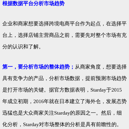
根据数据平台分析市场趋势
企业和商家想要选择跨境电商平台作为起点，在选择平
台上，选择店铺主营商品之前，需要先对整个市场有充
分的认识和了解。
第一，要分析市场的整体趋势；
从商家角度，想要选择
具有竞争力的产品，分析市场数据，提前预测市场趋势
是打开市场的关键。据官方数据表明，Starday于2015
年成立初期，2016年就在日本建立了海外仓，发展态势
迅猛也是大众商家关注Starday的原因之一。然后，细
化分析，Starday对市场整体的分析是具有前瞻性的。