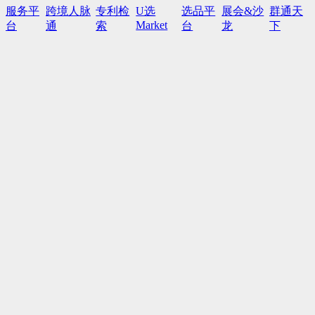
服务平
跨境人脉
专利检
U选
选品平
展会&沙
群通天
Market
台
通
索
台
龙
下