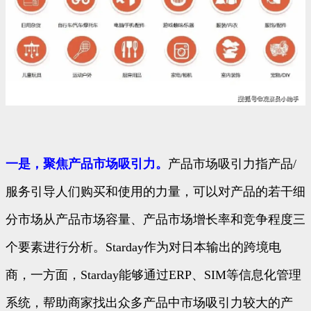
一是，聚焦产品市场吸引力。
产品市场吸引力指产品/
服务引导人们购买和使用的力量，可以对产品的若干细
分市场从产品市场容量、产品市场增长率和竞争程度三
个要素进行分析。Starday作为对日本输出的跨境电
商，一方面，Starday能够通过ERP、SIM等信息化管理
系统，帮助商家找出众多产品中市场吸引力较大的产