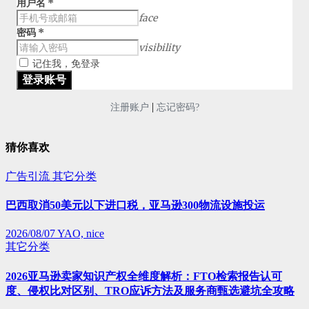
用户名
*
face
密码
*
visibility
记住我，免登录
|
注册账户
忘记密码?
猜你喜欢
广告引流
其它分类
巴西取消50美元以下进口税，亚马逊300物流设施投运
2026/08/07
YAO, nice
其它分类
2026亚马逊卖家知识产权全维度解析：FTO检索报告认可
度、侵权比对区别、TRO应诉方法及服务商甄选避坑全攻略