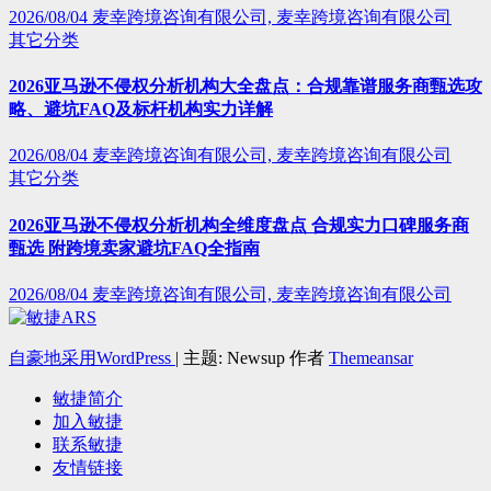
2026/08/04
麦幸跨境咨询有限公司, 麦幸跨境咨询有限公司
其它分类
2026亚马逊不侵权分析机构大全盘点：合规靠谱服务商甄选攻
略、避坑FAQ及标杆机构实力详解
2026/08/04
麦幸跨境咨询有限公司, 麦幸跨境咨询有限公司
其它分类
2026亚马逊不侵权分析机构全维度盘点 合规实力口碑服务商
甄选 附跨境卖家避坑FAQ全指南
2026/08/04
麦幸跨境咨询有限公司, 麦幸跨境咨询有限公司
自豪地采用WordPress
|
主题: Newsup 作者
Themeansar
敏捷简介
加入敏捷
联系敏捷
友情链接