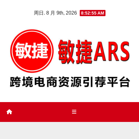
Skip
周日. 8 月 9th, 2026
8:52:57 AM
to
content