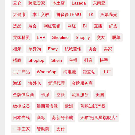
云仓
跨境卖家
本土店
Lazada
东南亚
大健康
本土入驻
拼多多TEMU
TK
黑幕曝光
选品
展会
网红营销
网红
BI
直播
虾皮
卖家精灵
ERP
Shopline
Shopify
交友
脱单
相亲
单身狗
Ebay
私域营销
协会
卖家
招商
Shoptop
Shein
主播
抖音
快手
工厂产品
WhatsApp
纯电池
独立站
工厂
海派
海外仓
货运代理
金牌服务商
金牌供应商
卡派
空派
流量服务
美国
敏捷成员
墨西哥海派
欧洲
普鸥知识产权
日本专线
商标
苏新号卡航
天猫“冠贝星旗舰店”
一手庄家
赞助商
支付