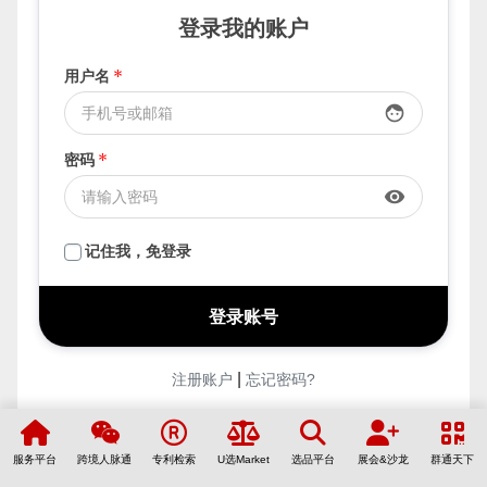
登录我的账户
用户名
*
face
密码
*
visibility
记住我，免登录
|
注册账户
忘记密码?
服务平台
跨境人脉通
专利检索
U选Market
选品平台
展会&沙龙
群通天下