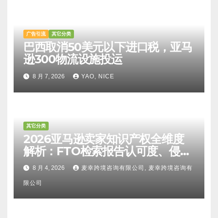
广告引流
其它分类
巴西取消50美元以下进口税，亚马
逊300物流设施投运
8 月 7, 2026
YAO, NICE
其它分类
2026亚马逊卖家知识产权全维度
解析：FTO检索报告认可度、侵权
比对区别、TRO应诉方法及服务商
8 月 4, 2026
麦幸跨境咨询有限公司, 麦幸跨境咨询有
甄选避坑全攻略
限公司