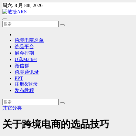
Skip
周六. 8 月 8th, 2026
to
content
跨境电商名单
选品平台
展会排期
U选Market
微信群
跨境通讯录
PPT
注册&登录
发布教程
其它分类
关于跨境电商的选品技巧