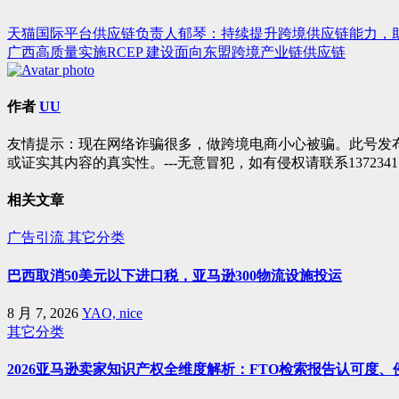
天猫国际平台供应链负责人郁琴：持续提升跨境供应链能力，
文
广西高质量实施RCEP 建设面向东盟跨境产业链供应链
章
导
作者
UU
航
友情提示：现在网络诈骗很多，做跨境电商小心被骗。此号发
或证实其内容的真实性。---无意冒犯，如有侵权请联系1372341
相关文章
广告引流
其它分类
巴西取消50美元以下进口税，亚马逊300物流设施投运
8 月 7, 2026
YAO, nice
其它分类
2026亚马逊卖家知识产权全维度解析：FTO检索报告认可度