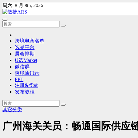
Skip
周六. 8 月 8th, 2026
to
content
跨境电商名单
选品平台
展会排期
U选Market
微信群
跨境通讯录
PPT
注册&登录
发布教程
其它分类
广州海关关员：畅通国际供应