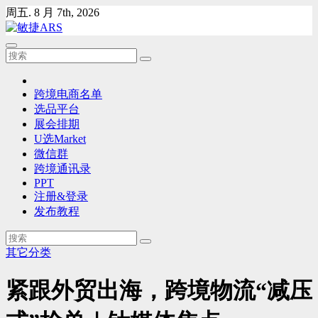
Skip
周五. 8 月 7th, 2026
to
content
跨境电商名单
选品平台
展会排期
U选Market
微信群
跨境通讯录
PPT
注册&登录
发布教程
其它分类
紧跟外贸出海，跨境物流“减压