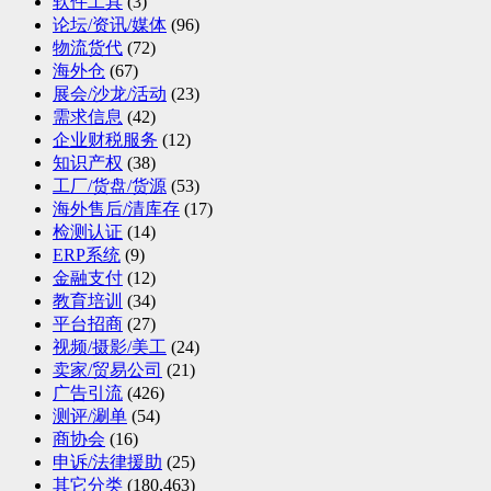
软件工具
(3)
论坛/资讯/媒体
(96)
物流货代
(72)
海外仓
(67)
展会/沙龙/活动
(23)
需求信息
(42)
企业财税服务
(12)
知识产权
(38)
工厂/货盘/货源
(53)
海外售后/清库存
(17)
检测认证
(14)
ERP系统
(9)
金融支付
(12)
教育培训
(34)
平台招商
(27)
视频/摄影/美工
(24)
卖家/贸易公司
(21)
广告引流
(426)
测评/涮单
(54)
商协会
(16)
申诉/法律援助
(25)
其它分类
(180,463)