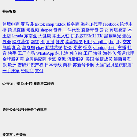
特色标签
跨境电商
亚马逊
tiktok shop
tiktok
服务商
海外IP代理
facebook
跨境主
播
跨境直播
短视频
shopee
货盘
一件代发
直播带货
云仓
跨境卖家
本
土店
lazada
东南亚
大健康
本土入驻
拼多多TEMU
TK
黑幕曝光
选品
展会
网红营销
网红
BI
直播
虾皮
卖家精灵
ERP
shopline
shopify
交友
脱单
相亲
单身狗
ebay
私域营销
协会
卖家
招商
shoptop
shein
主播
抖
音
快手
工厂产品
WhatsApp
纯电池
独立站
工厂
海派
海外仓
货运代理
金牌服务商
金牌供应商
卡派
空派
流量服务
美国
敏捷成员
墨西哥海
派
欧洲
普鸥知识产权
日本专线
商标
苏新号卡航
天猫“冠贝星旗舰店”
一手庄家
赞助商
支付
👉提示：按 Ctrl+F5 刷新群二维码
关注公众号进1600多个跨境群
要发布，先登录