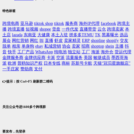
特色标签
跨境电商
亚马逊
tiktok shop
tiktok
服务商
海外IP代理
facebook
跨境主
播
跨境直播
短视频
shopee
货盘
一件代发
直播带货
云仓
跨境卖家
本
土店
lazada
东南亚
大健康
本土入驻
拼多多TEMU
TK
黑幕曝光
选品
展会
网红营销
网红
BI
直播
虾皮
卖家精灵
ERP
shopline
shopify
交友
脱单
相亲
单身狗
ebay
私域营销
协会
卖家
招商
shoptop
shein
主播
抖
音
快手
工厂产品
WhatsApp
纯电池
独立站
工厂
海派
海外仓
货运代理
金牌服务商
金牌供应商
卡派
空派
流量服务
美国
敏捷成员
墨西哥海
派
欧洲
普鸥知识产权
日本专线
商标
苏新号卡航
天猫“冠贝星旗舰店”
一手庄家
赞助商
支付
👉提示：按 Ctrl+F5 刷新群二维码
关注公众号进1600多个跨境群
要发布，先登录