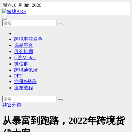
Skip
周六. 8 月 8th, 2026
to
content
跨境电商名单
选品平台
展会排期
U选Market
微信群
跨境通讯录
PPT
注册&登录
发布教程
其它分类
从暴富到跑路，2022年跨境货