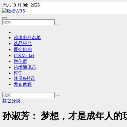
Skip
周六. 8 月 8th, 2026
to
content
跨境电商名单
选品平台
展会排期
U选Market
微信群
跨境通讯录
PPT
注册&登录
发布教程
其它分类
孙淑芳： 梦想，才是成年人的