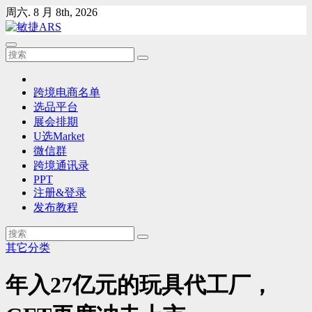
Skip
周六. 8 月 8th, 2026
to
content
跨境电商名单
选品平台
展会排期
U选Market
微信群
跨境通讯录
PPT
注册&登录
发布教程
其它分类
年入27亿元的玩具代工厂，