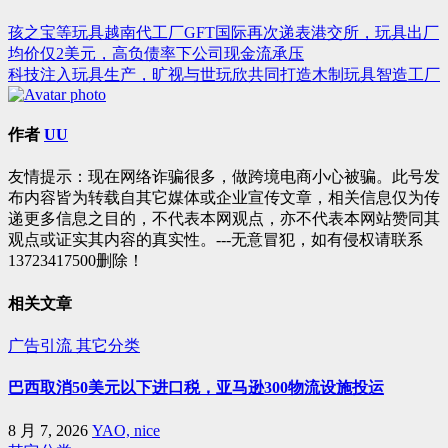
孩之宝等玩具越南代工厂GFT国际再次递表港交所，玩具出厂
文
均价仅2美元，高负债率下公司现金流承压
章
科技注入玩具生产，旷视与世玩欣共同打造木制玩具智造工厂
导
航
作者
UU
友情提示：现在网络诈骗很多，做跨境电商小心被骗。此号发
布内容皆为转载自其它媒体或企业宣传文章，相关信息仅为传
递更多信息之目的，不代表本网观点，亦不代表本网站赞同其
观点或证实其内容的真实性。---无意冒犯，如有侵权请联系
13723417500删除！
相关文章
广告引流
其它分类
巴西取消50美元以下进口税，亚马逊300物流设施投运
8 月 7, 2026
YAO, nice