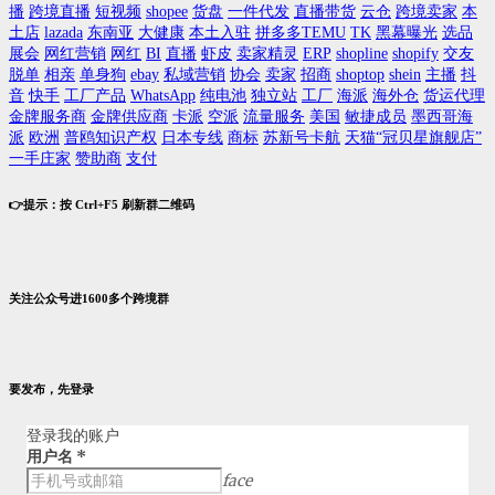
播
跨境直播
短视频
shopee
货盘
一件代发
直播带货
云仓
跨境卖家
本
土店
lazada
东南亚
大健康
本土入驻
拼多多TEMU
TK
黑幕曝光
选品
展会
网红营销
网红
BI
直播
虾皮
卖家精灵
ERP
shopline
shopify
交友
脱单
相亲
单身狗
ebay
私域营销
协会
卖家
招商
shoptop
shein
主播
抖
音
快手
工厂产品
WhatsApp
纯电池
独立站
工厂
海派
海外仓
货运代理
金牌服务商
金牌供应商
卡派
空派
流量服务
美国
敏捷成员
墨西哥海
派
欧洲
普鸥知识产权
日本专线
商标
苏新号卡航
天猫“冠贝星旗舰店”
一手庄家
赞助商
支付
👉提示：按 Ctrl+F5 刷新群二维码
关注公众号进1600多个跨境群
要发布，先登录
登录我的账户
用户名
*
face