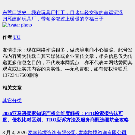
东莞口述史：我在玩具厂打工，目睹年轻女孩的命运沉浮
文
归雁建起玩具厂，带领乡邻过上暖暖的幸福日子
章
导
作者
UU
航
友情提示：现在网络诈骗很多，做跨境电商小心被骗。此号发
布内容皆为转载自其它媒体或企业宣传文章，相关信息仅为传
递更多信息之目的，不代表本网观点，亦不代表本网站赞同其
观点或证实其内容的真实性。---无意冒犯，如有侵权请联系
13723417500删除！
相关文章
其它分类
2026亚马逊卖家知识产权全维度解析：FTO检索报告认可
度、侵权比对区别、TRO应诉方法及服务商甄选避坑全攻略
8 月 4, 2026
麦幸跨境咨询有限公司, 麦幸跨境咨询有限公司