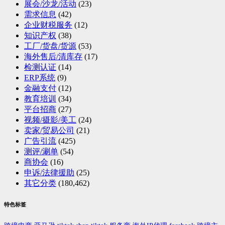
展会/沙龙/活动
(23)
需求信息
(42)
企业财税服务
(12)
知识产权
(38)
工厂/货盘/货源
(53)
海外售后/清库存
(17)
检测认证
(14)
ERP系统
(9)
金融支付
(12)
教育培训
(34)
平台招商
(27)
视频/摄影/美工
(24)
卖家/贸易公司
(21)
广告引流
(425)
测评/涮单
(54)
商协会
(16)
申诉/法律援助
(25)
其它分类
(180,462)
特色标签