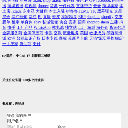
跨境电商
亚马逊
tiktok shop
tiktok
服务商
海外IP代理
facebook
跨境主
播
跨境直播
短视频
shopee
货盘
一件代发
直播带货
云仓
跨境卖家
本
土店
lazada
东南亚
大健康
本土入驻
拼多多TEMU
TK
黑幕曝光
选品
展会
网红营销
网红
BI
直播
虾皮
卖家精灵
ERP
shopline
shopify
交友
脱单
相亲
单身狗
ebay
私域营销
协会
卖家
招商
shoptop
shein
主播
抖
音
快手
工厂产品
WhatsApp
纯电池
独立站
工厂
海派
海外仓
货运代理
金牌服务商
金牌供应商
卡派
空派
流量服务
美国
敏捷成员
墨西哥海
派
欧洲
普鸥知识产权
日本专线
商标
苏新号卡航
天猫“冠贝星旗舰店”
一手庄家
赞助商
支付
👉提示：按 Ctrl+F5 刷新群二维码
关注公众号进1600多个跨境群
要发布，先登录
登录我的账户
用户名
*
face