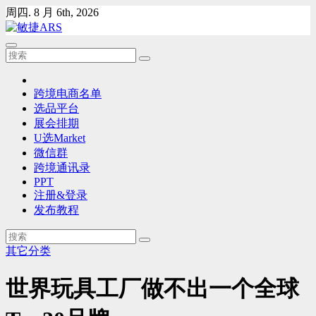
Skip
周四. 8 月 6th, 2026
to
content
跨境电商名单
选品平台
展会排期
U选Market
微信群
跨境通讯录
PPT
注册&登录
发布教程
其它分类
世界玩具工厂做不出一个全球