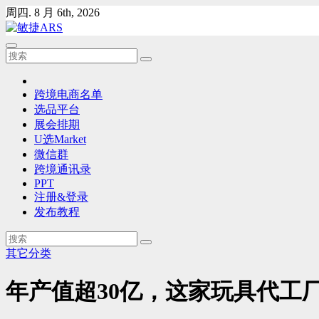
Skip
周四. 8 月 6th, 2026
to
content
跨境电商名单
选品平台
展会排期
U选Market
微信群
跨境通讯录
PPT
注册&登录
发布教程
其它分类
年产值超30亿，这家玩具代工