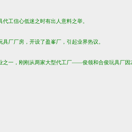
具代工信心低迷之时有出人意料之举。
越玩具厂厂房，开设了盈峯厂，引起业界热议。
之一，刚刚从两家大型代工厂——俊领和合俊玩具厂因2