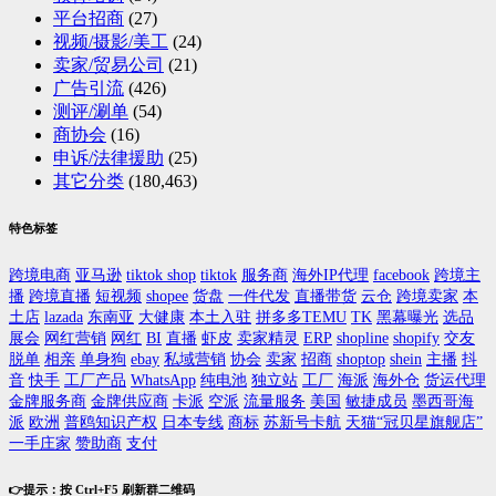
平台招商
(27)
视频/摄影/美工
(24)
卖家/贸易公司
(21)
广告引流
(426)
测评/涮单
(54)
商协会
(16)
申诉/法律援助
(25)
其它分类
(180,463)
特色标签
跨境电商
亚马逊
tiktok shop
tiktok
服务商
海外IP代理
facebook
跨境主
播
跨境直播
短视频
shopee
货盘
一件代发
直播带货
云仓
跨境卖家
本
土店
lazada
东南亚
大健康
本土入驻
拼多多TEMU
TK
黑幕曝光
选品
展会
网红营销
网红
BI
直播
虾皮
卖家精灵
ERP
shopline
shopify
交友
脱单
相亲
单身狗
ebay
私域营销
协会
卖家
招商
shoptop
shein
主播
抖
音
快手
工厂产品
WhatsApp
纯电池
独立站
工厂
海派
海外仓
货运代理
金牌服务商
金牌供应商
卡派
空派
流量服务
美国
敏捷成员
墨西哥海
派
欧洲
普鸥知识产权
日本专线
商标
苏新号卡航
天猫“冠贝星旗舰店”
一手庄家
赞助商
支付
👉提示：按 Ctrl+F5 刷新群二维码