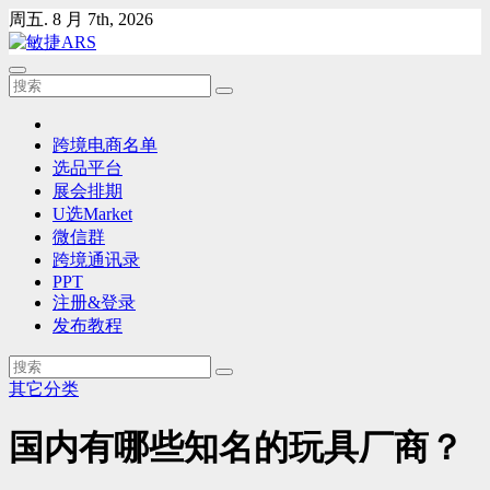
Skip
周五. 8 月 7th, 2026
to
content
跨境电商名单
选品平台
展会排期
U选Market
微信群
跨境通讯录
PPT
注册&登录
发布教程
其它分类
国内有哪些知名的玩具厂商？