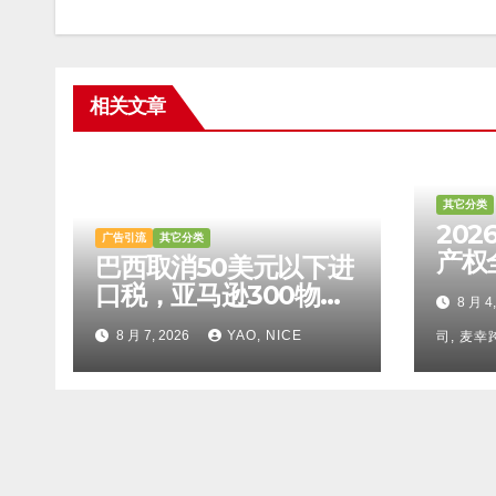
相关文章
其它分类
20
广告引流
其它分类
产权
巴西取消50美元以下进
检索
口税，亚马逊300物流
8 月 4
比对
设施投运
8 月 7, 2026
YAO, NICE
法及
司, 麦
攻略