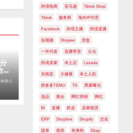
跨境电商
亚马逊
Tiktok Shop
Tiktok
服务商
海外IP代理
Facebook
跨境主播
跨境直播
短视频
Shopee
货盘
一件代发
直播带货
云仓
权分
跨境卖家
本土店
Lazada
合规
东南亚
大健康
本土入驻
略、
询有限公
构实
拼多多TEMU
TK
黑幕曝光
选品
展会
网红营销
网红
BI
直播
虾皮
卖家精灵
ERP
Shopline
Shopify
交友
脱单
相亲
单身狗
Ebay