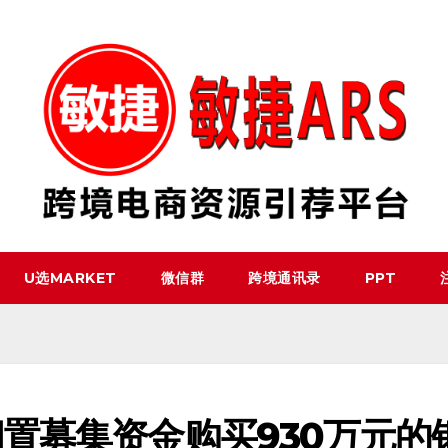
U选MARKET
微信群
跨境通讯录
PPT
置募集资金购买930万元的