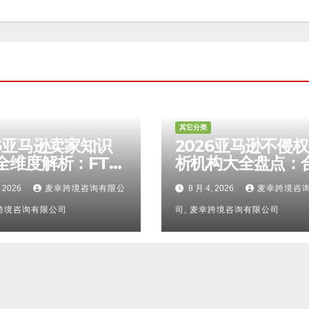
其它分类
26亚马逊卖家知识
2026亚马逊不侵
全维度解析：FTO
析机构大全盘点：
报告认可度、侵权
靠谱服务商甄选攻
, 2026
麦幸跨境咨询有限公
8 月 4, 2026
麦幸跨境咨
区别、TRO应诉方
避坑FAQ及标杆机
服务商甄选避坑全
幸跨境咨询有限公司
力详解
司, 麦幸跨境咨询有限公司