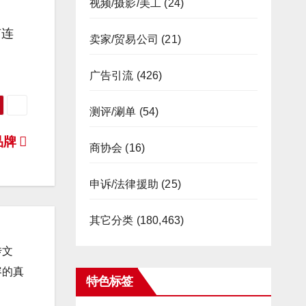
视频/摄影/美工
(24)
有连
卖家/贸易公司
(21)
广告引流
(426)
测评/涮单
(54)
品牌
商协会
(16)
申诉/法律援助
(25)
其它分类
(180,463)
传文
容的真
特色标签