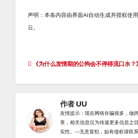
声明：本条内容由界面AI自动生成并授权使
云。
文
《为什么发情期的公狗会不停得流口水？
章
导
航
作者
UU
友情提示：现在网络诈骗很多，做
章，相关信息仅为传递更多信息之
实性。---无意冒犯，如有侵权请联系13