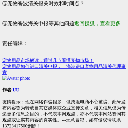
⑤宠物香波清关报关时效和时间点？
⑥宠物香波海关申报等其他问题
返回搜狐，查看更多
责任编辑：
宠物用品市场解读，通过几点看懂宠物市场！
文
宠物用品如何进口清关申报，上海港进口宠物用品清关代理事
章
宜
导
航
作者
UU
友情提示：现在网络诈骗很多，做跨境电商小心被骗。此号发
布内容皆为转载自其它媒体或企业宣传文章，相关信息仅为传
递更多信息之目的，不代表本网观点，亦不代表本网站赞同其
观点或证实其内容的真实性。---无意冒犯，如有侵权请联系
13723417500删除！