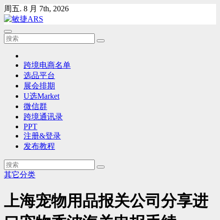
Skip
周五. 8 月 7th, 2026
to
content
跨境电商名单
选品平台
展会排期
U选Market
微信群
跨境通讯录
PPT
注册&登录
发布教程
其它分类
上海宠物用品报关公司分享进