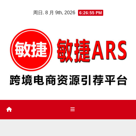
Skip
周日. 8 月 9th, 2026
6:26:56 PM
to
content