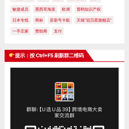
敏捷成员
墨西哥海派
欧洲
普鸥知识产权
日本专线
商标
苏新号卡航
天猫“冠贝星旗舰店”
一手庄家
赞助商
支付
提示：按 Ctrl+F5 刷新群二维码