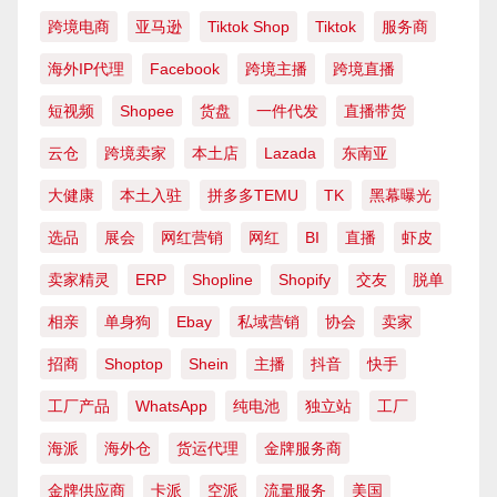
跨境电商
亚马逊
Tiktok Shop
Tiktok
服务商
海外IP代理
Facebook
跨境主播
跨境直播
短视频
Shopee
货盘
一件代发
直播带货
云仓
跨境卖家
本土店
Lazada
东南亚
大健康
本土入驻
拼多多TEMU
TK
黑幕曝光
选品
展会
网红营销
网红
BI
直播
虾皮
卖家精灵
ERP
Shopline
Shopify
交友
脱单
相亲
单身狗
Ebay
私域营销
协会
卖家
招商
Shoptop
Shein
主播
抖音
快手
工厂产品
WhatsApp
纯电池
独立站
工厂
海派
海外仓
货运代理
金牌服务商
金牌供应商
卡派
空派
流量服务
美国