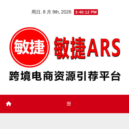
Skip
周日. 8 月 9th, 2026
3:40:13 PM
to
content