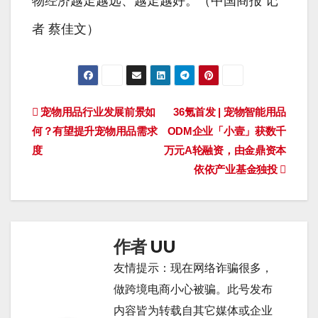
物经济越走越远、越走越好。（中国商报 记
者 蔡佳文）
文
宠物用品行业发展前景如
36氪首发 | 宠物智能用品
何？有望提升宠物用品需求
ODM企业「小壹」获数千
章
度
万元A轮融资，由金鼎资本
导
依依产业基金独投
航
作者
UU
友情提示：现在网络诈骗很多，
做跨境电商小心被骗。此号发布
内容皆为转载自其它媒体或企业