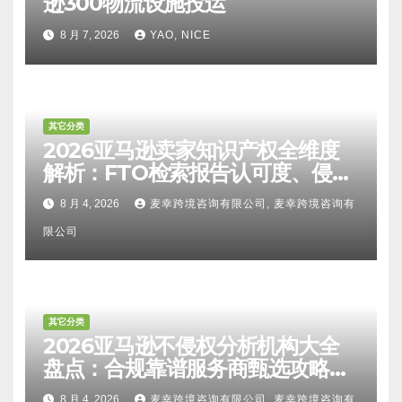
逊300物流设施投运
8 月 7, 2026
YAO, NICE
其它分类
2026亚马逊卖家知识产权全维度
解析：FTO检索报告认可度、侵权
比对区别、TRO应诉方法及服务商
8 月 4, 2026
麦幸跨境咨询有限公司, 麦幸跨境咨询有
甄选避坑全攻略
限公司
其它分类
2026亚马逊不侵权分析机构大全
盘点：合规靠谱服务商甄选攻略、
避坑FAQ及标杆机构实力详解
8 月 4, 2026
麦幸跨境咨询有限公司, 麦幸跨境咨询有