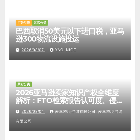
广告引流
其它分类
巴西取消50美元以下进口税，亚马
逊300物流设施投运
2026/08/07
YAO, NICE
其它分类
2026亚马逊卖家知识产权全维度
解析：FTO检索报告认可度、侵权
比对区别、TRO应诉方法及服务商
2026/08/04
麦幸跨境咨询有限公司, 麦幸跨境咨询
甄选避坑全攻略
有限公司