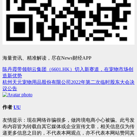
海量资讯、精准解读，尽在News财经APP
陈丹霞带领朝云集团（6601.HK）切入新赛道，在宠物市场创
文
造新优势
章
杭州天元宠物用品股份有限公司2022年第二次临时股东大会决
议公告
导
航
作者
UU
友情提示：现在网络诈骗很多，做跨境电商小心被骗。此号发
布内容皆为转载自其它媒体或企业宣传文章，相关信息仅为传
递更多信息之目的，不代表本网观点，亦不代表本网站赞同其