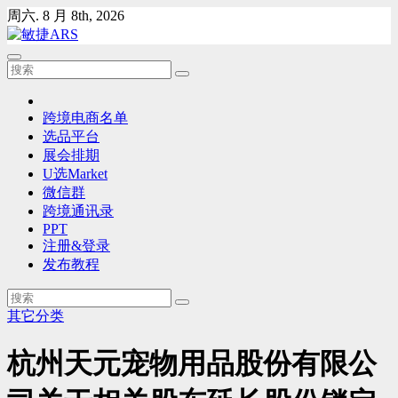
Skip
周六. 8 月 8th, 2026
to
content
跨境电商名单
选品平台
展会排期
U选Market
微信群
跨境通讯录
PPT
注册&登录
发布教程
其它分类
杭州天元宠物用品股份有限公