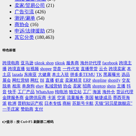
卖家/贸易公司
(21)
广告引流
(426)
测评/涮单
(54)
商协会
(16)
申诉/法律援助
(25)
其它分类
(180,463)
特色标签
跨境电商
亚马逊
tiktok shop
tiktok
服务商
海外IP代理
facebook
跨境主
播
跨境直播
短视频
shopee
货盘
一件代发
直播带货
云仓
跨境卖家
本
土店
lazada
东南亚
大健康
本土入驻
拼多多TEMU
TK
黑幕曝光
选品
展会
网红营销
网红
BI
直播
虾皮
卖家精灵
ERP
shopline
shopify
交友
脱单
相亲
单身狗
ebay
私域营销
协会
卖家
招商
shoptop
shein
主播
抖
音
快手
工厂产品
WhatsApp
纯电池
独立站
工厂
海派
海外仓
货运代理
金牌服务商
金牌供应商
卡派
空派
流量服务
美国
敏捷成员
墨西哥海
派
欧洲
普鸥知识产权
日本专线
商标
苏新号卡航
天猫“冠贝星旗舰店”
一手庄家
赞助商
支付
👉提示：按 Ctrl+F5 刷新群二维码