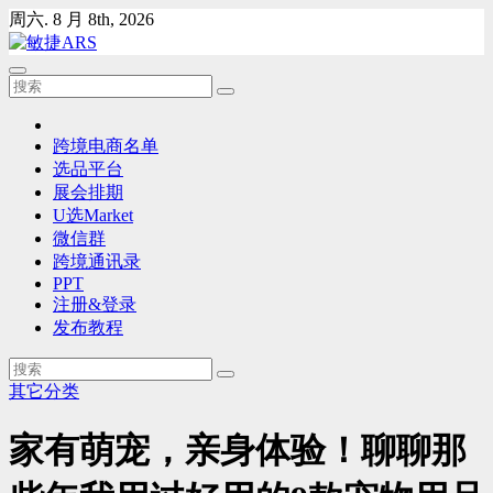
Skip
周六. 8 月 8th, 2026
to
content
跨境电商名单
选品平台
展会排期
U选Market
微信群
跨境通讯录
PPT
注册&登录
发布教程
其它分类
家有萌宠，亲身体验！聊聊那