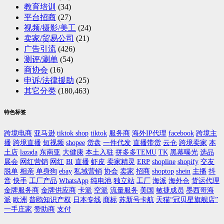
教育培训
(34)
平台招商
(27)
视频/摄影/美工
(24)
卖家/贸易公司
(21)
广告引流
(426)
测评/涮单
(54)
商协会
(16)
申诉/法律援助
(25)
其它分类
(180,463)
特色标签
跨境电商
亚马逊
tiktok shop
tiktok
服务商
海外IP代理
facebook
跨境主
播
跨境直播
短视频
shopee
货盘
一件代发
直播带货
云仓
跨境卖家
本
土店
lazada
东南亚
大健康
本土入驻
拼多多TEMU
TK
黑幕曝光
选品
展会
网红营销
网红
BI
直播
虾皮
卖家精灵
ERP
shopline
shopify
交友
脱单
相亲
单身狗
ebay
私域营销
协会
卖家
招商
shoptop
shein
主播
抖
音
快手
工厂产品
WhatsApp
纯电池
独立站
工厂
海派
海外仓
货运代理
金牌服务商
金牌供应商
卡派
空派
流量服务
美国
敏捷成员
墨西哥海
派
欧洲
普鸥知识产权
日本专线
商标
苏新号卡航
天猫“冠贝星旗舰店”
一手庄家
赞助商
支付