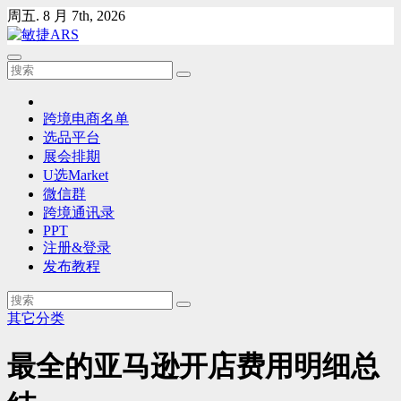
Skip
周五. 8 月 7th, 2026
to
content
跨境电商名单
选品平台
展会排期
U选Market
微信群
跨境通讯录
PPT
注册&登录
发布教程
其它分类
最全的亚马逊开店费用明细总