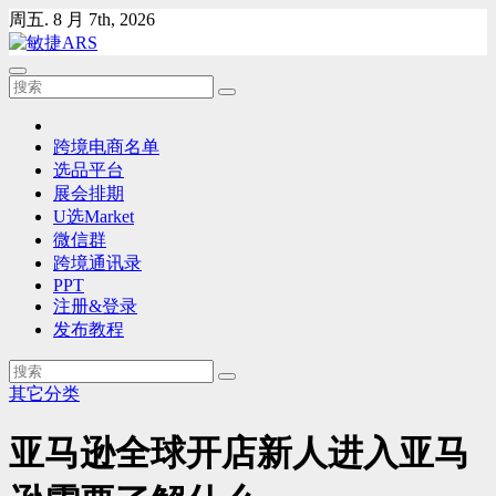
Skip
周五. 8 月 7th, 2026
to
content
跨境电商名单
选品平台
展会排期
U选Market
微信群
跨境通讯录
PPT
注册&登录
发布教程
其它分类
亚马逊全球开店新人进入亚马