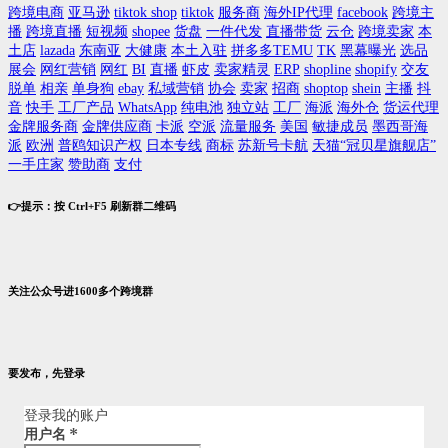
跨境电商
亚马逊
tiktok shop
tiktok
服务商
海外IP代理
facebook
跨境主
播
跨境直播
短视频
shopee
货盘
一件代发
直播带货
云仓
跨境卖家
本
土店
lazada
东南亚
大健康
本土入驻
拼多多TEMU
TK
黑幕曝光
选品
展会
网红营销
网红
BI
直播
虾皮
卖家精灵
ERP
shopline
shopify
交友
脱单
相亲
单身狗
ebay
私域营销
协会
卖家
招商
shoptop
shein
主播
抖
音
快手
工厂产品
WhatsApp
纯电池
独立站
工厂
海派
海外仓
货运代理
金牌服务商
金牌供应商
卡派
空派
流量服务
美国
敏捷成员
墨西哥海
派
欧洲
普鸥知识产权
日本专线
商标
苏新号卡航
天猫“冠贝星旗舰店”
一手庄家
赞助商
支付
👉提示：按 Ctrl+F5 刷新群二维码
关注公众号进1600多个跨境群
要发布，先登录
登录我的账户
用户名
*