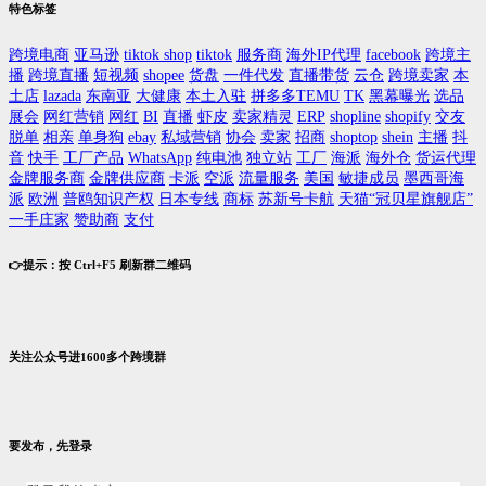
特色标签
跨境电商
亚马逊
tiktok shop
tiktok
服务商
海外IP代理
facebook
跨境主
播
跨境直播
短视频
shopee
货盘
一件代发
直播带货
云仓
跨境卖家
本
土店
lazada
东南亚
大健康
本土入驻
拼多多TEMU
TK
黑幕曝光
选品
展会
网红营销
网红
BI
直播
虾皮
卖家精灵
ERP
shopline
shopify
交友
脱单
相亲
单身狗
ebay
私域营销
协会
卖家
招商
shoptop
shein
主播
抖
音
快手
工厂产品
WhatsApp
纯电池
独立站
工厂
海派
海外仓
货运代理
金牌服务商
金牌供应商
卡派
空派
流量服务
美国
敏捷成员
墨西哥海
派
欧洲
普鸥知识产权
日本专线
商标
苏新号卡航
天猫“冠贝星旗舰店”
一手庄家
赞助商
支付
👉提示：按 Ctrl+F5 刷新群二维码
关注公众号进1600多个跨境群
要发布，先登录