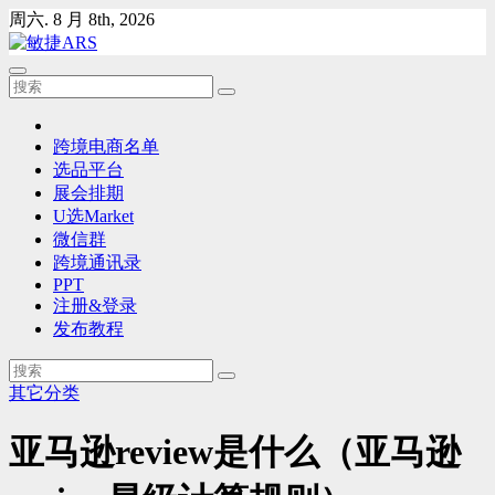
Skip
周六. 8 月 8th, 2026
to
content
跨境电商名单
选品平台
展会排期
U选Market
微信群
跨境通讯录
PPT
注册&登录
发布教程
其它分类
亚马逊review是什么（亚马逊