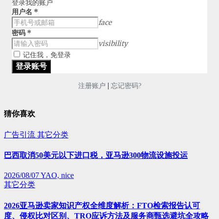
登录我的账户
用户名
*
face
密码
*
visibility
记住我，免登录
|
注册账户
忘记密码?
猜你喜欢
广告引流
其它分类
巴西取消50美元以下进口税，亚马逊300物流设施投运
2026/08/07
YAO, nice
其它分类
2026亚马逊卖家知识产权全维度解析：FTO检索报告认可
度、侵权比对区别、TRO应诉方法及服务商甄选避坑全攻略