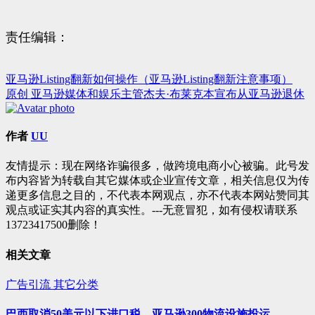
责任编辑：
亚马逊Listing翻新如何操作（亚马逊Listing翻新注意事项）
文
原创 亚马逊媒体和娱乐主管杰夫·布莱克本宣布从亚马逊退休
章
导
作者
UU
航
友情提示：现在网络诈骗很多，做跨境电商小心被骗。此号发
布内容皆为转载自其它媒体或企业宣传文章，相关信息仅为传
递更多信息之目的，不代表本网观点，亦不代表本网站赞同其
观点或证实其内容的真实性。---无意冒犯，如有侵权请联系
13723417500删除！
相关文章
广告引流
其它分类
巴西取消50美元以下进口税，亚马逊300物流设施投运