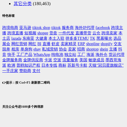
其它分类
(180,463)
特色标签
跨境电商
亚马逊
tiktok shop
tiktok
服务商
海外IP代理
facebook
跨境主
播
跨境直播
短视频
shopee
货盘
一件代发
直播带货
云仓
跨境卖家
本
土店
lazada
东南亚
大健康
本土入驻
拼多多TEMU
TK
黑幕曝光
选品
展会
网红营销
网红
BI
直播
虾皮
卖家精灵
ERP
shopline
shopify
交友
脱单
相亲
单身狗
ebay
私域营销
协会
卖家
招商
shoptop
shein
主播
抖
音
快手
工厂产品
WhatsApp
纯电池
独立站
工厂
海派
海外仓
货运代理
金牌服务商
金牌供应商
卡派
空派
流量服务
美国
敏捷成员
墨西哥海
派
欧洲
普鸥知识产权
日本专线
商标
苏新号卡航
天猫“冠贝星旗舰店”
一手庄家
赞助商
支付
👉提示：按 Ctrl+F5 刷新群二维码
关注公众号进1600多个跨境群