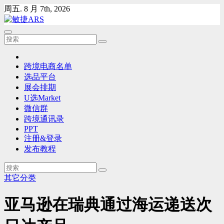
Skip
周五. 8 月 7th, 2026
to
content
跨境电商名单
选品平台
展会排期
U选Market
微信群
跨境通讯录
PPT
注册&登录
发布教程
其它分类
亚马逊在瑞典通过海运递送次