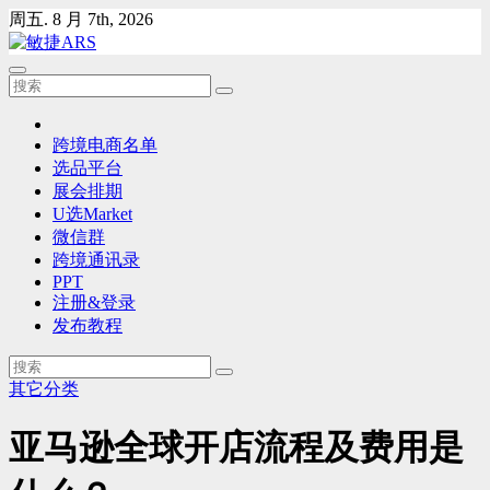
Skip
周五. 8 月 7th, 2026
to
content
跨境电商名单
选品平台
展会排期
U选Market
微信群
跨境通讯录
PPT
注册&登录
发布教程
其它分类
亚马逊全球开店流程及费用是