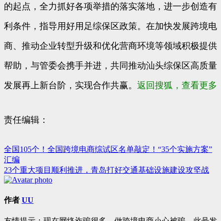
的起点，全力抓好各项举措的落实落地，进一步创造有
利条件，指导用好用足综保区政策。在加快发展跨境电
商、推动企业转型升级和优化营商环境等领域积极提供
帮助，与管委会携手并进，共同推动汕头综保区高质量
发展再上新台阶，实现合作共赢。
返回搜狐，查看更多
责任编辑：
全国105个！全国跨境电商综试区名单敲定！“35个实施方案”
文
汇编
章
23个重大项目顺利推进，青岛打好交通基础设施建设攻坚战
导
航
作者
UU
友情提示：现在网络诈骗很多，做跨境电商小心被骗。此号发