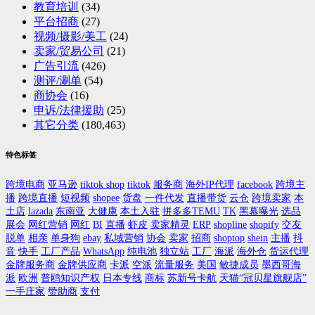
教育培训
(34)
平台招商
(27)
视频/摄影/美工
(24)
卖家/贸易公司
(21)
广告引流
(426)
测评/涮单
(54)
商协会
(16)
申诉/法律援助
(25)
其它分类
(180,463)
特色标签
跨境电商
亚马逊
tiktok shop
tiktok
服务商
海外IP代理
facebook
跨境主
播
跨境直播
短视频
shopee
货盘
一件代发
直播带货
云仓
跨境卖家
本
土店
lazada
东南亚
大健康
本土入驻
拼多多TEMU
TK
黑幕曝光
选品
展会
网红营销
网红
BI
直播
虾皮
卖家精灵
ERP
shopline
shopify
交友
脱单
相亲
单身狗
ebay
私域营销
协会
卖家
招商
shoptop
shein
主播
抖
音
快手
工厂产品
WhatsApp
纯电池
独立站
工厂
海派
海外仓
货运代理
金牌服务商
金牌供应商
卡派
空派
流量服务
美国
敏捷成员
墨西哥海
派
欧洲
普鸥知识产权
日本专线
商标
苏新号卡航
天猫“冠贝星旗舰店”
一手庄家
赞助商
支付