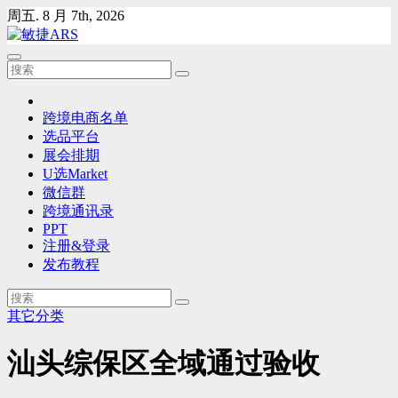
Skip
周五. 8 月 7th, 2026
to
content
跨境电商名单
选品平台
展会排期
U选Market
微信群
跨境通讯录
PPT
注册&登录
发布教程
其它分类
汕头综保区全域通过验收