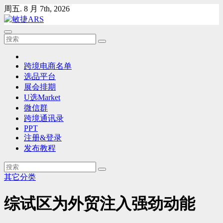
Skip
周五. 8 月 7th, 2026
to
content
跨境电商名单
选品平台
展会排期
U选Market
微信群
跨境通讯录
PPT
注册&登录
发布教程
其它分类
综试区为外贸注入强劲动能