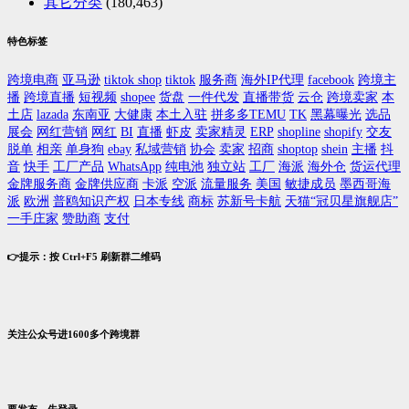
其它分类
(180,463)
特色标签
跨境电商
亚马逊
tiktok shop
tiktok
服务商
海外IP代理
facebook
跨境主
播
跨境直播
短视频
shopee
货盘
一件代发
直播带货
云仓
跨境卖家
本
土店
lazada
东南亚
大健康
本土入驻
拼多多TEMU
TK
黑幕曝光
选品
展会
网红营销
网红
BI
直播
虾皮
卖家精灵
ERP
shopline
shopify
交友
脱单
相亲
单身狗
ebay
私域营销
协会
卖家
招商
shoptop
shein
主播
抖
音
快手
工厂产品
WhatsApp
纯电池
独立站
工厂
海派
海外仓
货运代理
金牌服务商
金牌供应商
卡派
空派
流量服务
美国
敏捷成员
墨西哥海
派
欧洲
普鸥知识产权
日本专线
商标
苏新号卡航
天猫“冠贝星旗舰店”
一手庄家
赞助商
支付
👉提示：按 Ctrl+F5 刷新群二维码
关注公众号进1600多个跨境群