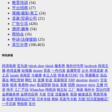
教育培训
(34)
平台招商
(27)
视频/摄影/美工
(24)
卖家/贸易公司
(21)
广告引流
(426)
测评/涮单
(54)
商协会
(16)
申诉/法律援助
(25)
其它分类
(180,463)
特色标签
跨境电商
亚马逊
tiktok shop
tiktok
服务商
海外IP代理
facebook
跨境主
播
跨境直播
短视频
shopee
货盘
一件代发
直播带货
云仓
跨境卖家
本
土店
lazada
东南亚
大健康
本土入驻
拼多多TEMU
TK
黑幕曝光
选品
展会
网红营销
网红
BI
直播
虾皮
卖家精灵
ERP
shopline
shopify
交友
脱单
相亲
单身狗
ebay
私域营销
协会
卖家
招商
shoptop
shein
主播
抖
音
快手
工厂产品
WhatsApp
纯电池
独立站
工厂
海派
海外仓
货运代理
金牌服务商
金牌供应商
卡派
空派
流量服务
美国
敏捷成员
墨西哥海
派
欧洲
普鸥知识产权
日本专线
商标
苏新号卡航
天猫“冠贝星旗舰店”
一手庄家
赞助商
支付