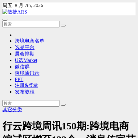
Skip
周五. 8 月 7th, 2026
to
content
跨境电商名单
选品平台
展会排期
U选Market
微信群
跨境通讯录
PPT
注册&登录
发布教程
其它分类
行云跨境周讯150期:跨境电商