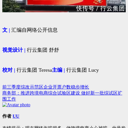
文 |
汇编自网络公开信息
视觉设计 |
行云集团 舒舒
校对 |
行云集团 Teresa
主编 |
行云集团 Lucy
前三季度综改示范区企业开票户数稳步增长
文
商务部：推进跨境电商综合试验区建设 做好新一批综试区扩
章
围工作
导
航
作者
UU