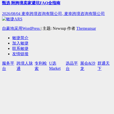
甄选 附跨境卖家避坑FAQ全指南
2026/08/04
麦幸跨境咨询有限公司, 麦幸跨境咨询有限公司
自豪地采用WordPress
|
主题: Newsup 作者
Themeansar
敏捷简介
加入敏捷
联系敏捷
友情链接
服务平
跨境人脉
专利检
U选
选品平
展会&沙
群通天
Market
台
通
索
台
龙
下