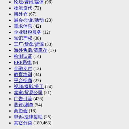
论坛/资讯/媒体
(96)
物流货代
(72)
海外仓
(67)
展会/沙龙/活动
(23)
需求信息
(42)
企业财税服务
(12)
知识产权
(38)
工厂/货盘/货源
(53)
海外售后/清库存
(17)
检测认证
(14)
ERP系统
(9)
金融支付
(12)
教育培训
(34)
平台招商
(27)
视频/摄影/美工
(24)
卖家/贸易公司
(21)
广告引流
(426)
测评/涮单
(54)
商协会
(16)
申诉/法律援助
(25)
其它分类
(180,463)