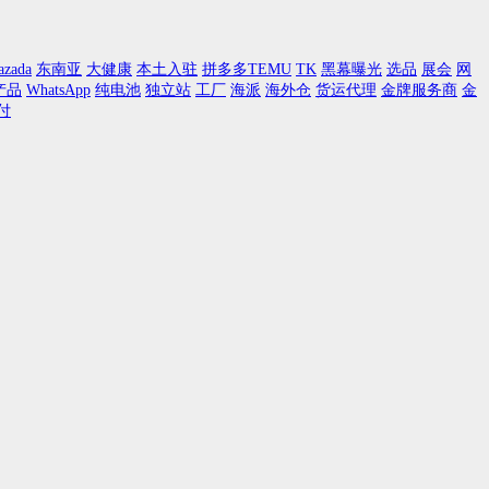
azada
东南亚
大健康
本土入驻
拼多多TEMU
TK
黑幕曝光
选品
展会
网
产品
WhatsApp
纯电池
独立站
工厂
海派
海外仓
货运代理
金牌服务商
金
付