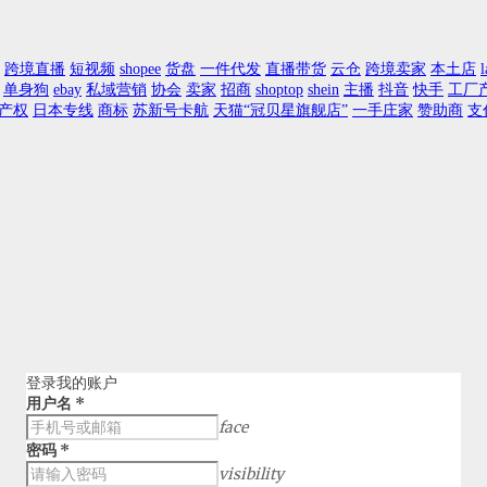
跨境直播
短视频
shopee
货盘
一件代发
直播带货
云仓
跨境卖家
本土店
l
单身狗
ebay
私域营销
协会
卖家
招商
shoptop
shein
主播
抖音
快手
工厂
产权
日本专线
商标
苏新号卡航
天猫“冠贝星旗舰店”
一手庄家
赞助商
支
登录我的账户
用户名
*
face
密码
*
visibility