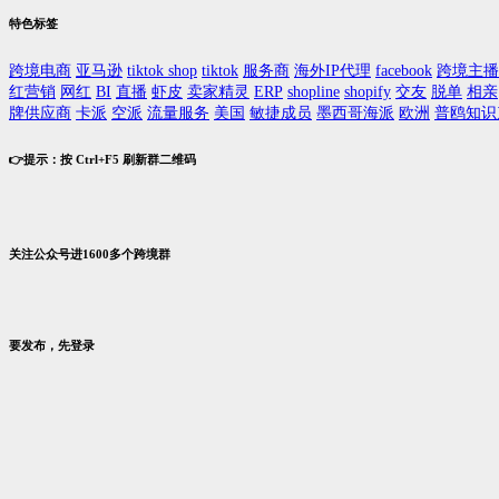
特色标签
跨境电商
亚马逊
tiktok shop
tiktok
服务商
海外IP代理
facebook
跨境主播
红营销
网红
BI
直播
虾皮
卖家精灵
ERP
shopline
shopify
交友
脱单
相亲
牌供应商
卡派
空派
流量服务
美国
敏捷成员
墨西哥海派
欧洲
普鸥知识
👉提示：按 Ctrl+F5 刷新群二维码
关注公众号进1600多个跨境群
要发布，先登录