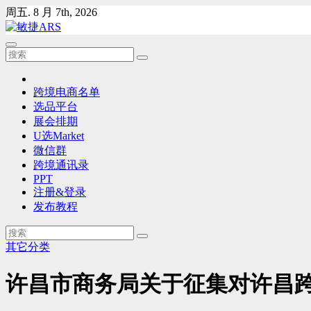
Skip
周五. 8 月 7th, 2026
to
content
跨境电商名单
选品平台
展会排期
U选Market
微信群
跨境通讯录
PPT
注册&登录
发布教程
其它分类
许昌市商务局关于征集对许昌