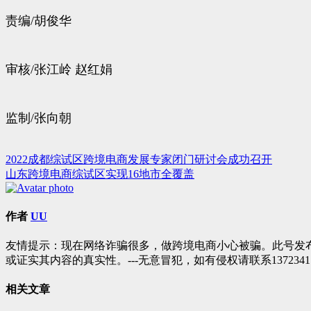
责编/胡俊华
审核/张江岭 赵红娟
监制/张向朝
2022成都综试区跨境电商发展专家闭门研讨会成功召开
文
山东跨境电商综试区实现16地市全覆盖
章
导
作者
UU
航
友情提示：现在网络诈骗很多，做跨境电商小心被骗。此号发
或证实其内容的真实性。---无意冒犯，如有侵权请联系1372341
相关文章