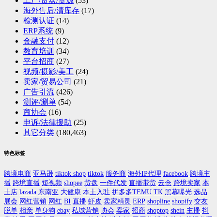
工厂/货盘/货源
(53)
海外售后/清库存
(17)
检测认证
(14)
ERP系统
(9)
金融支付
(12)
教育培训
(34)
平台招商
(27)
视频/摄影/美工
(24)
卖家/贸易公司
(21)
广告引流
(426)
测评/涮单
(54)
商协会
(16)
申诉/法律援助
(25)
其它分类
(180,463)
特色标签
跨境电商
亚马逊
tiktok shop
tiktok
服务商
海外IP代理
facebook
跨境主
播
跨境直播
短视频
shopee
货盘
一件代发
直播带货
云仓
跨境卖家
本
土店
lazada
东南亚
大健康
本土入驻
拼多多TEMU
TK
黑幕曝光
选品
展会
网红营销
网红
BI
直播
虾皮
卖家精灵
ERP
shopline
shopify
交友
脱单
相亲
单身狗
ebay
私域营销
协会
卖家
招商
shoptop
shein
主播
抖