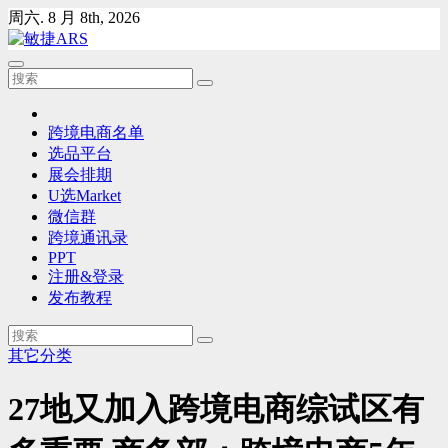
Skip
周六. 8 月 8th, 2026
to
content
跨境电商名单
选品平台
展会排期
U选Market
微信群
跨境通讯录
PPT
注册&登录
发布教程
其它分类
27地又加入跨境电商综试区有