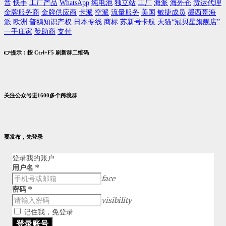
音
快手
工厂产品
WhatsApp
纯电池
独立站
工厂
海派
海外仓
货运代理
金牌服务商
金牌供应商
卡派
空派
流量服务
美国
敏捷成员
墨西哥海
派
欧洲
普鸥知识产权
日本专线
商标
苏新号卡航
天猫“冠贝星旗舰店”
一手庄家
赞助商
支付
👉提示：按 Ctrl+F5 刷新群二维码
关注公众号进1600多个跨境群
要发布，先登录
登录我的账户
用户名
*
face
密码
*
visibility
记住我，免登录