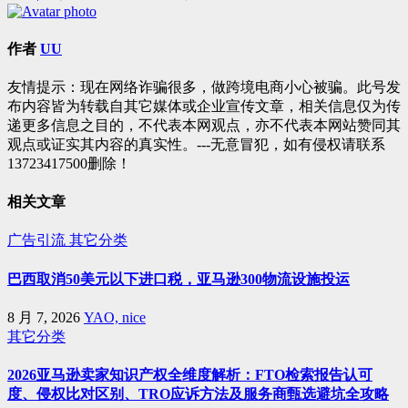
章
导
作者
UU
航
友情提示：现在网络诈骗很多，做跨境电商小心被骗。此号发
布内容皆为转载自其它媒体或企业宣传文章，相关信息仅为传
递更多信息之目的，不代表本网观点，亦不代表本网站赞同其
观点或证实其内容的真实性。---无意冒犯，如有侵权请联系
13723417500删除！
相关文章
广告引流
其它分类
巴西取消50美元以下进口税，亚马逊300物流设施投运
8 月 7, 2026
YAO, nice
其它分类
2026亚马逊卖家知识产权全维度解析：FTO检索报告认可
度、侵权比对区别、TRO应诉方法及服务商甄选避坑全攻略