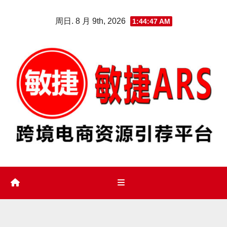
Skip
周日. 8 月 9th, 2026
1:44:48 AM
to
content