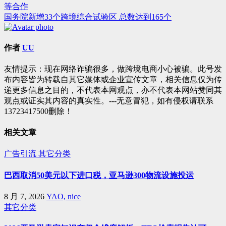
等合作
章
国务院新增33个跨境综合试验区 总数达到165个
导
航
作者
UU
友情提示：现在网络诈骗很多，做跨境电商小心被骗。此号发
布内容皆为转载自其它媒体或企业宣传文章，相关信息仅为传
递更多信息之目的，不代表本网观点，亦不代表本网站赞同其
观点或证实其内容的真实性。---无意冒犯，如有侵权请联系
13723417500删除！
相关文章
广告引流
其它分类
巴西取消50美元以下进口税，亚马逊300物流设施投运
8 月 7, 2026
YAO, nice
其它分类