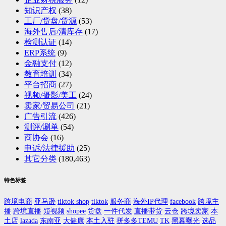
知识产权
(38)
工厂/货盘/货源
(53)
海外售后/清库存
(17)
检测认证
(14)
ERP系统
(9)
金融支付
(12)
教育培训
(34)
平台招商
(27)
视频/摄影/美工
(24)
卖家/贸易公司
(21)
广告引流
(426)
测评/涮单
(54)
商协会
(16)
申诉/法律援助
(25)
其它分类
(180,463)
特色标签
跨境电商
亚马逊
tiktok shop
tiktok
服务商
海外IP代理
facebook
跨境主
播
跨境直播
短视频
shopee
货盘
一件代发
直播带货
云仓
跨境卖家
本
土店
lazada
东南亚
大健康
本土入驻
拼多多TEMU
TK
黑幕曝光
选品