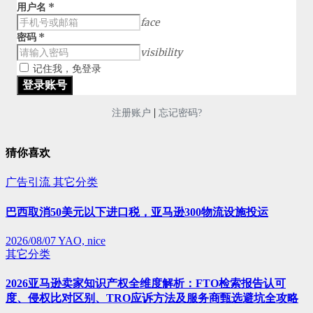
用户名
*
face
密码
*
visibility
记住我，免登录
|
注册账户
忘记密码?
猜你喜欢
广告引流
其它分类
巴西取消50美元以下进口税，亚马逊300物流设施投运
2026/08/07
YAO, nice
其它分类
2026亚马逊卖家知识产权全维度解析：FTO检索报告认可
度、侵权比对区别、TRO应诉方法及服务商甄选避坑全攻略