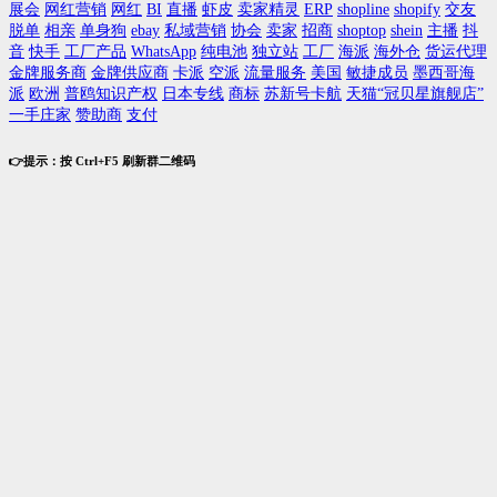
展会
网红营销
网红
BI
直播
虾皮
卖家精灵
ERP
shopline
shopify
交友
脱单
相亲
单身狗
ebay
私域营销
协会
卖家
招商
shoptop
shein
主播
抖
音
快手
工厂产品
WhatsApp
纯电池
独立站
工厂
海派
海外仓
货运代理
金牌服务商
金牌供应商
卡派
空派
流量服务
美国
敏捷成员
墨西哥海
派
欧洲
普鸥知识产权
日本专线
商标
苏新号卡航
天猫“冠贝星旗舰店”
一手庄家
赞助商
支付
👉提示：按 Ctrl+F5 刷新群二维码