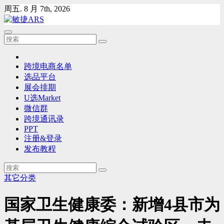
Skip
周五. 8 月 7th, 2026
to
content
跨境电商名单
选品平台
展会排期
U选Market
微信群
跨境通讯录
PPT
注册&登录
发布教程
其它分类
国家卫生健康委：新增4县市为