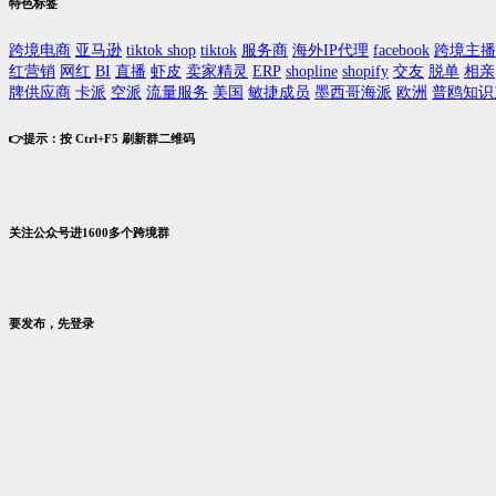
特色标签
跨境电商
亚马逊
tiktok shop
tiktok
服务商
海外IP代理
facebook
跨境主播
红营销
网红
BI
直播
虾皮
卖家精灵
ERP
shopline
shopify
交友
脱单
相亲
牌供应商
卡派
空派
流量服务
美国
敏捷成员
墨西哥海派
欧洲
普鸥知识
👉提示：按 Ctrl+F5 刷新群二维码
关注公众号进1600多个跨境群
要发布，先登录