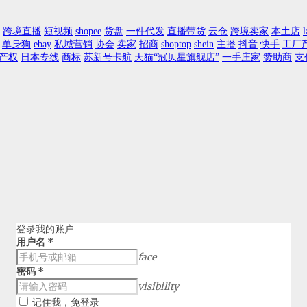
跨境直播
短视频
shopee
货盘
一件代发
直播带货
云仓
跨境卖家
本土店
l
单身狗
ebay
私域营销
协会
卖家
招商
shoptop
shein
主播
抖音
快手
工厂
产权
日本专线
商标
苏新号卡航
天猫“冠贝星旗舰店”
一手庄家
赞助商
支
登录我的账户
用户名
*
face
密码
*
visibility
记住我，免登录