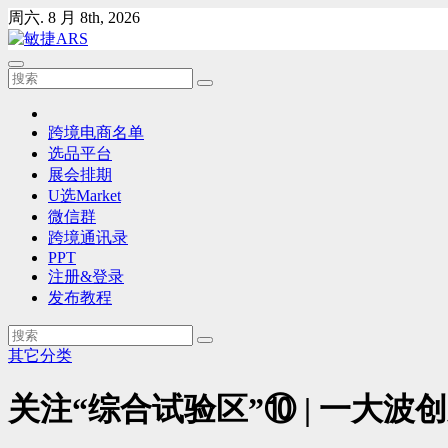
Skip
周六. 8 月 8th, 2026
to
content
跨境电商名单
选品平台
展会排期
U选Market
微信群
跨境通讯录
PPT
注册&登录
发布教程
其它分类
关注“综合试验区”⑩ | 一大