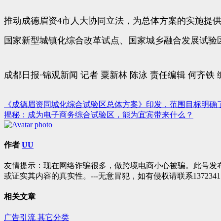
推动成德眉资4市人大协同立法，为总体方案的实施提供
国家新型城镇化综合改革试点、国家城乡融合发展试验
成都日报·锦观新闻 记者 粟新林 陈泳 责任编辑 何齐铁 
《成德眉资同城化综合试验区总体方案》印发，范围目标明确
文
揭秘：成为电子商务综合试验区，能为宜宾带来什么？
章
导
作者
UU
航
友情提示：现在网络诈骗很多，做跨境电商小心被骗。此号发
或证实其内容的真实性。---无意冒犯，如有侵权请联系1372341
相关文章
广告引流
其它分类