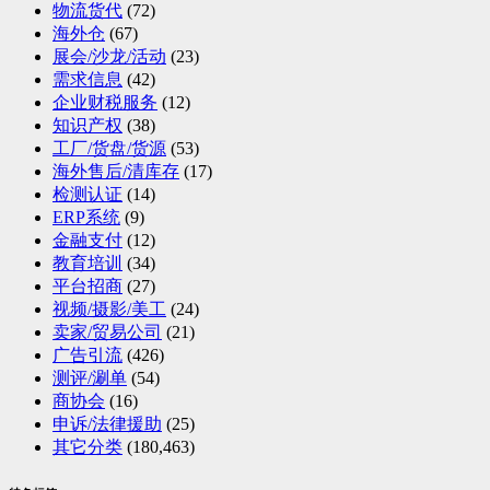
物流货代
(72)
海外仓
(67)
展会/沙龙/活动
(23)
需求信息
(42)
企业财税服务
(12)
知识产权
(38)
工厂/货盘/货源
(53)
海外售后/清库存
(17)
检测认证
(14)
ERP系统
(9)
金融支付
(12)
教育培训
(34)
平台招商
(27)
视频/摄影/美工
(24)
卖家/贸易公司
(21)
广告引流
(426)
测评/涮单
(54)
商协会
(16)
申诉/法律援助
(25)
其它分类
(180,463)