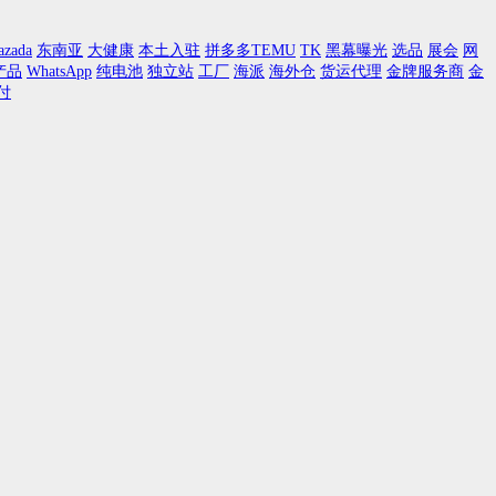
azada
东南亚
大健康
本土入驻
拼多多TEMU
TK
黑幕曝光
选品
展会
网
产品
WhatsApp
纯电池
独立站
工厂
海派
海外仓
货运代理
金牌服务商
金
付