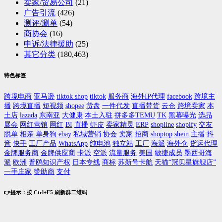
卖家/贸易公司
(21)
广告引流
(426)
测评/涮单
(54)
商协会
(16)
申诉/法律援助
(25)
其它分类
(180,463)
特色标签
跨境电商
亚马逊
tiktok shop
tiktok
服务商
海外IP代理
facebook
跨境主
播
跨境直播
短视频
shopee
货盘
一件代发
直播带货
云仓
跨境卖家
本
土店
lazada
东南亚
大健康
本土入驻
拼多多TEMU
TK
黑幕曝光
选品
展会
网红营销
网红
BI
直播
虾皮
卖家精灵
ERP
shopline
shopify
交友
脱单
相亲
单身狗
ebay
私域营销
协会
卖家
招商
shoptop
shein
主播
抖
音
快手
工厂产品
WhatsApp
纯电池
独立站
工厂
海派
海外仓
货运代理
金牌服务商
金牌供应商
卡派
空派
流量服务
美国
敏捷成员
墨西哥海
派
欧洲
普鸥知识产权
日本专线
商标
苏新号卡航
天猫“冠贝星旗舰店”
一手庄家
赞助商
支付
👉提示：按 Ctrl+F5 刷新群二维码