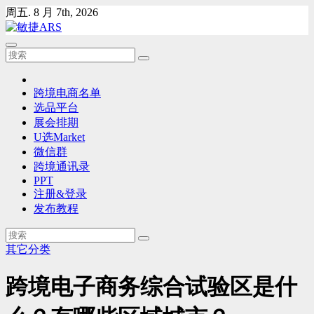
Skip
周五. 8 月 7th, 2026
to
content
跨境电商名单
选品平台
展会排期
U选Market
微信群
跨境通讯录
PPT
注册&登录
发布教程
其它分类
跨境电子商务综合试验区是什