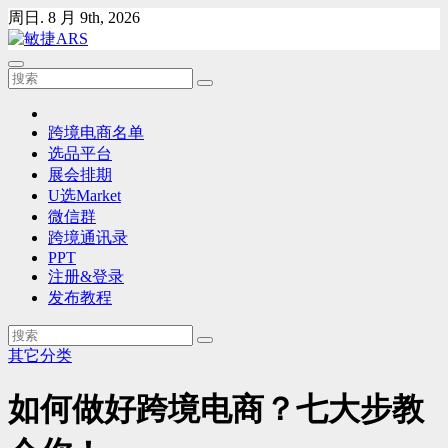
Skip
周日. 8 月 9th, 2026
to
content
跨境电商名单
选品平台
展会排期
U选Market
微信群
跨境通讯录
PPT
注册&登录
发布教程
其它分类
如何做好跨境电商？七大步教