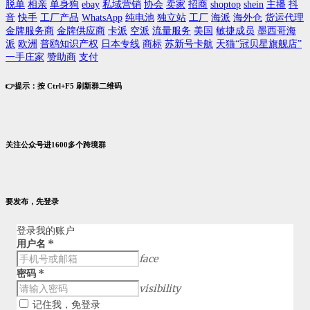
脱单
相亲
单身狗
ebay
私域营销
协会
卖家
招商
shoptop
shein
主播
抖
音
快手
工厂产品
WhatsApp
纯电池
独立站
工厂
海派
海外仓
货运代理
金牌服务商
金牌供应商
卡派
空派
流量服务
美国
敏捷成员
墨西哥海
派
欧洲
普鸥知识产权
日本专线
商标
苏新号卡航
天猫“冠贝星旗舰店”
一手庄家
赞助商
支付
👉提示：按 Ctrl+F5 刷新群二维码
关注公众号进1600多个跨境群
要发布，先登录
登录我的账户
用户名
*
face
密码
*
visibility
记住我，免登录