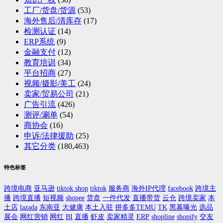
工厂/货盘/货源
(53)
海外售后/清库存
(17)
检测认证
(14)
ERP系统
(9)
金融支付
(12)
教育培训
(34)
平台招商
(27)
视频/摄影/美工
(24)
卖家/贸易公司
(21)
广告引流
(426)
测评/涮单
(54)
商协会
(16)
申诉/法律援助
(25)
其它分类
(180,463)
特色标签
跨境电商
亚马逊
tiktok shop
tiktok
服务商
海外IP代理
facebook
跨境主
播
跨境直播
短视频
shopee
货盘
一件代发
直播带货
云仓
跨境卖家
本
土店
lazada
东南亚
大健康
本土入驻
拼多多TEMU
TK
黑幕曝光
选品
展会
网红营销
网红
BI
直播
虾皮
卖家精灵
ERP
shopline
shopify
交友