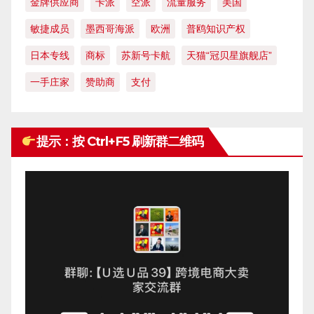
金牌供应商
卡派
空派
流量服务
美国
敏捷成员
墨西哥海派
欧洲
普鸥知识产权
日本专线
商标
苏新号卡航
天猫“冠贝星旗舰店”
一手庄家
赞助商
支付
提示：按 Ctrl+F5 刷新群二维码