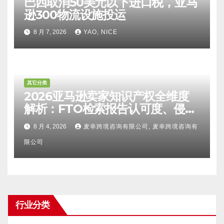
巴西取消50美元以下进口税，亚马
逊300物流设施投运
8 月 7, 2026
YAO, NICE
其它分类
2026亚马逊卖家知识产权全维度
解析：FTO检索报告认可度、侵权
比对区别、TRO应诉方法及服务商
8 月 4, 2026
麦幸跨境咨询有限公司, 麦幸跨境咨询有
甄选避坑全攻略
限公司
行业分类