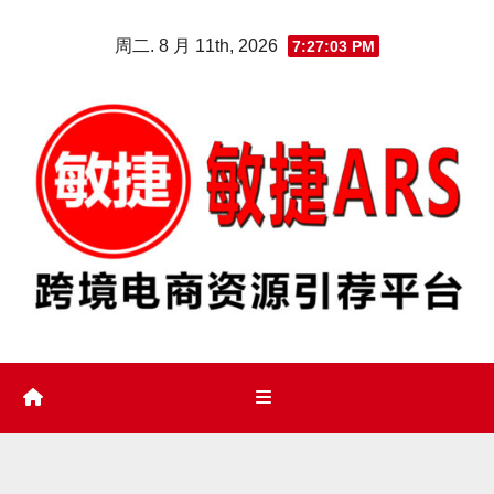
Skip
周二. 8 月 11th, 2026
7:27:04 PM
to
content