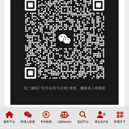
关注公众号进1600多个跨境群
服务平台
跨境人脉通
专利检索
U选Market
选品平台
展会&沙龙
群通天下