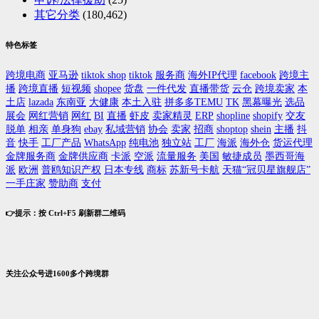
其它分类
(180,462)
特色标签
跨境电商
亚马逊
tiktok shop
tiktok
服务商
海外IP代理
facebook
跨境主
播
跨境直播
短视频
shopee
货盘
一件代发
直播带货
云仓
跨境卖家
本
土店
lazada
东南亚
大健康
本土入驻
拼多多TEMU
TK
黑幕曝光
选品
展会
网红营销
网红
BI
直播
虾皮
卖家精灵
ERP
shopline
shopify
交友
脱单
相亲
单身狗
ebay
私域营销
协会
卖家
招商
shoptop
shein
主播
抖
音
快手
工厂产品
WhatsApp
纯电池
独立站
工厂
海派
海外仓
货运代理
金牌服务商
金牌供应商
卡派
空派
流量服务
美国
敏捷成员
墨西哥海
派
欧洲
普鸥知识产权
日本专线
商标
苏新号卡航
天猫“冠贝星旗舰店”
一手庄家
赞助商
支付
👉提示：按 Ctrl+F5 刷新群二维码
关注公众号进1600多个跨境群