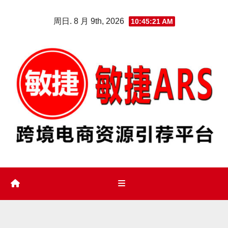
Skip
周日. 8 月 9th, 2026
10:45:22 AM
to
content