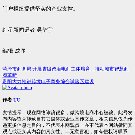
门户枢纽提供坚实的产业支撑。
红星新闻记者 吴华宇
编辑 成序
菏泽市商务局|开展省级跨境电商主体培育、推动城市智慧商
文
圈革新
章
贵阳大力推进跨境电子商务综合试验区建设
导
航
作者
UU
友情提示：现在网络诈骗很多，做跨境电商小心被骗。此号发
布内容皆为转载自其它媒体或企业宣传文章，相关信息仅为传
递更多信息之目的，不代表本网观点，亦不代表本网站赞同其
观点或证实其内容的真实性。---无意冒犯，如有侵权请联系