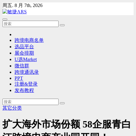
Skip
周五. 8 月 7th, 2026
to
content
跨境电商名单
选品平台
展会排期
U选Market
微信群
跨境通讯录
PPT
注册&登录
发布教程
其它分类
扩大海外市场份额 58企服青白