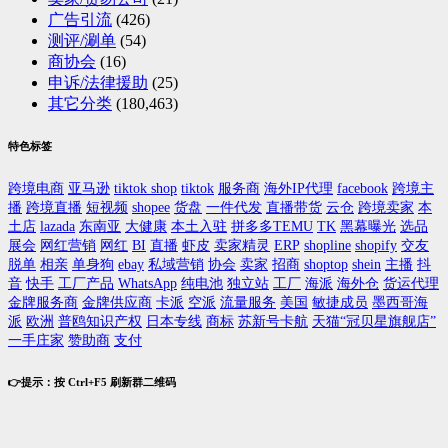
广告引流
(426)
测评/涮单
(54)
商协会
(16)
申诉/法律援助
(25)
其它分类
(180,463)
特色标签
跨境电商
亚马逊
tiktok shop
tiktok
服务商
海外IP代理
facebook
跨境主
播
跨境直播
短视频
shopee
货盘
一件代发
直播带货
云仓
跨境卖家
本
土店
lazada
东南亚
大健康
本土入驻
拼多多TEMU
TK
黑幕曝光
选品
展会
网红营销
网红
BI
直播
虾皮
卖家精灵
ERP
shopline
shopify
交友
脱单
相亲
单身狗
ebay
私域营销
协会
卖家
招商
shoptop
shein
主播
抖
音
快手
工厂产品
WhatsApp
纯电池
独立站
工厂
海派
海外仓
货运代理
金牌服务商
金牌供应商
卡派
空派
流量服务
美国
敏捷成员
墨西哥海
派
欧洲
普鸥知识产权
日本专线
商标
苏新号卡航
天猫“冠贝星旗舰店”
一手庄家
赞助商
支付
👉提示：按 Ctrl+F5 刷新群二维码