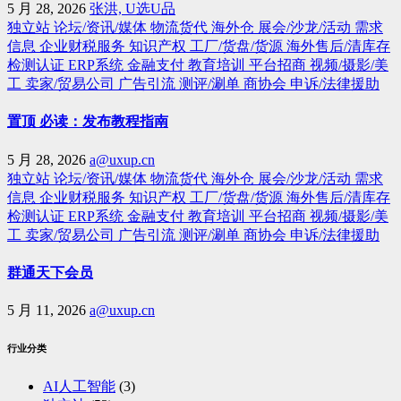
5 月 28, 2026
张洪, U选U品
独立站
论坛/资讯/媒体
物流货代
海外仓
展会/沙龙/活动
需求
信息
企业财税服务
知识产权
工厂/货盘/货源
海外售后/清库存
检测认证
ERP系统
金融支付
教育培训
平台招商
视频/摄影/美
工
卖家/贸易公司
广告引流
测评/涮单
商协会
申诉/法律援助
置顶 必读：发布教程指南
5 月 28, 2026
a@uxup.cn
独立站
论坛/资讯/媒体
物流货代
海外仓
展会/沙龙/活动
需求
信息
企业财税服务
知识产权
工厂/货盘/货源
海外售后/清库存
检测认证
ERP系统
金融支付
教育培训
平台招商
视频/摄影/美
工
卖家/贸易公司
广告引流
测评/涮单
商协会
申诉/法律援助
群通天下会员
5 月 11, 2026
a@uxup.cn
行业分类
AI人工智能
(3)