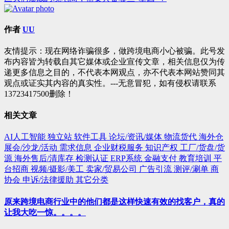
章
导
作者
UU
航
友情提示：现在网络诈骗很多，做跨境电商小心被骗。此号发
布内容皆为转载自其它媒体或企业宣传文章，相关信息仅为传
递更多信息之目的，不代表本网观点，亦不代表本网站赞同其
观点或证实其内容的真实性。---无意冒犯，如有侵权请联系
13723417500删除！
相关文章
AI人工智能
独立站
软件工具
论坛/资讯/媒体
物流货代
海外仓
展会/沙龙/活动
需求信息
企业财税服务
知识产权
工厂/货盘/货
源
海外售后/清库存
检测认证
ERP系统
金融支付
教育培训
平
台招商
视频/摄影/美工
卖家/贸易公司
广告引流
测评/涮单
商
协会
申诉/法律援助
其它分类
原来跨境电商行业中的他们都是这样快速有效的找客户，真的
让我大吃一惊。。。。