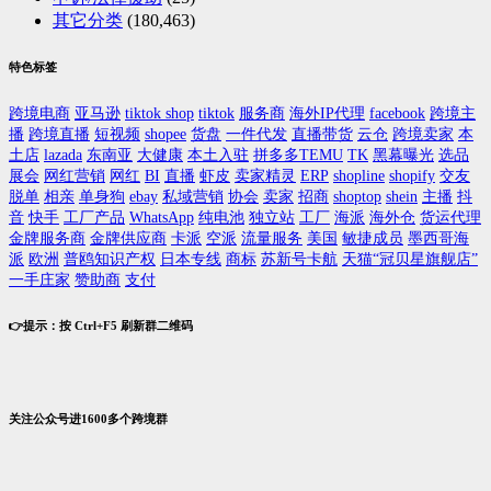
其它分类
(180,463)
特色标签
跨境电商
亚马逊
tiktok shop
tiktok
服务商
海外IP代理
facebook
跨境主
播
跨境直播
短视频
shopee
货盘
一件代发
直播带货
云仓
跨境卖家
本
土店
lazada
东南亚
大健康
本土入驻
拼多多TEMU
TK
黑幕曝光
选品
展会
网红营销
网红
BI
直播
虾皮
卖家精灵
ERP
shopline
shopify
交友
脱单
相亲
单身狗
ebay
私域营销
协会
卖家
招商
shoptop
shein
主播
抖
音
快手
工厂产品
WhatsApp
纯电池
独立站
工厂
海派
海外仓
货运代理
金牌服务商
金牌供应商
卡派
空派
流量服务
美国
敏捷成员
墨西哥海
派
欧洲
普鸥知识产权
日本专线
商标
苏新号卡航
天猫“冠贝星旗舰店”
一手庄家
赞助商
支付
👉提示：按 Ctrl+F5 刷新群二维码
关注公众号进1600多个跨境群