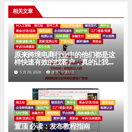
相关文章
AI人工智能
独立站
软件工具
论坛/资讯/媒体
物流货代
海外仓
展会/沙龙/活动
需求信息
企业财税服务
知识产权
工厂/货盘/货源
海外售后/清库存
检测认证
ERP系统
金融支付
教育培训
平台招商
视频/摄影/美工
卖家/贸易公司
广告引流
测评/涮单
商协会
申诉/法律援助
其它分类
原来跨境电商行业中的他们都是这
样快速有效的找客户，真的让我大
吃一惊。。。。
5 月 28, 2026
张洪, U选U品
独立站
论坛/资讯/媒体
物流货代
海外仓
展会/沙龙/活动
需求信息
企业财税服务
知识产权
工厂/货盘/货源
海外售后/清库存
检测认证
ERP系统
金融支付
教育培训
平台招商
视频/摄影/美工
卖家/贸易公司
广告引流
测评/涮单
商协会
申诉/法律援助
置顶 必读：发布教程指南