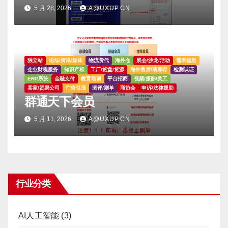
5 月 28, 2026
A@UXUP.CN
独立站
论坛/资讯/媒体
物流货代
海外仓
展会/沙龙/活动
需求信息
企业财税服务
知识产权
工厂/货盘/货源
海外售后/清库存
检测认证
ERP系统
金融支付
教育培训
平台招商
视频/摄影/美工
卖家/贸易公司
广告引流
测评/涮单
商协会
申诉/法律援助
群通天下会员
5 月 11, 2026
A@UXUP.CN
行业分类
AI人工智能
(3)