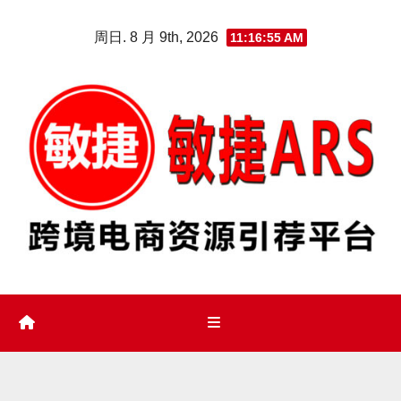
Skip
周日. 8 月 9th, 2026
11:16:56 AM
to
content