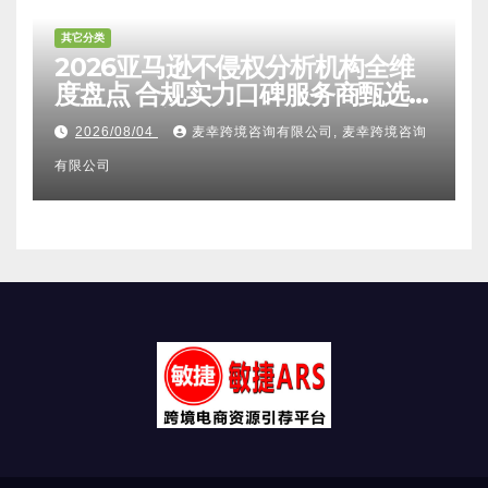
其它分类
2026亚马逊不侵权分析机构全维
度盘点 合规实力口碑服务商甄选
附跨境卖家避坑FAQ全指南
2026/08/04
麦幸跨境咨询有限公司, 麦幸跨境咨询
有限公司