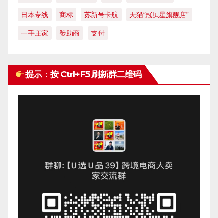
日本专线
商标
苏新号卡航
天猫“冠贝星旗舰店”
一手庄家
赞助商
支付
提示：按 Ctrl+F5 刷新群二维码