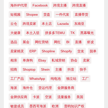
海外IP代理
Facebook
跨境主播
跨境直播
短视频
Shopee
货盘
一件代发
直播带货
云仓
跨境卖家
本土店
Lazada
东南亚
大健康
本土入驻
拼多多TEMU
TK
黑幕曝光
选品
展会
网红营销
网红
BI
直播
虾皮
卖家精灵
ERP
Shopline
Shopify
交友
脱单
相亲
单身狗
Ebay
私域营销
协会
卖家
招商
Shoptop
Shein
主播
抖音
快手
工厂产品
WhatsApp
纯电池
独立站
工厂
海派
海外仓
货运代理
金牌服务商
金牌供应商
卡派
空派
流量服务
美国
敏捷成员
墨西哥海派
欧洲
普鸥知识产权