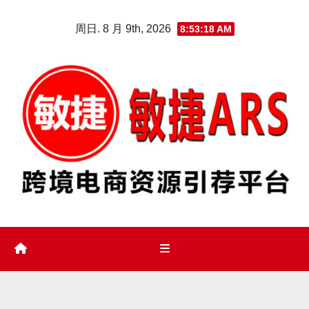
Skip
周日. 8 月 9th, 2026
8:53:19 AM
to
content