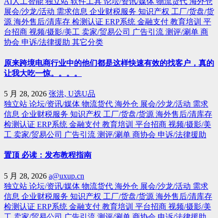
AI人工智能
独立站
软件工具
论坛/资讯/媒体
物流货代
海外仓
展会/沙龙/活动
需求信息
企业财税服务
知识产权
工厂/货盘/货
源
海外售后/清库存
检测认证
ERP系统
金融支付
教育培训
平
台招商
视频/摄影/美工
卖家/贸易公司
广告引流
测评/涮单
商
协会
申诉/法律援助
其它分类
原来跨境电商行业中的他们都是这样快速有效的找客户，真的
让我大吃一惊。。。。
5 月 28, 2026
张洪, U选U品
独立站
论坛/资讯/媒体
物流货代
海外仓
展会/沙龙/活动
需求
信息
企业财税服务
知识产权
工厂/货盘/货源
海外售后/清库存
检测认证
ERP系统
金融支付
教育培训
平台招商
视频/摄影/美
工
卖家/贸易公司
广告引流
测评/涮单
商协会
申诉/法律援助
置顶 必读：发布教程指南
5 月 28, 2026
a@uxup.cn
独立站
论坛/资讯/媒体
物流货代
海外仓
展会/沙龙/活动
需求
信息
企业财税服务
知识产权
工厂/货盘/货源
海外售后/清库存
检测认证
ERP系统
金融支付
教育培训
平台招商
视频/摄影/美
工
卖家/贸易公司
广告引流
测评/涮单
商协会
申诉/法律援助