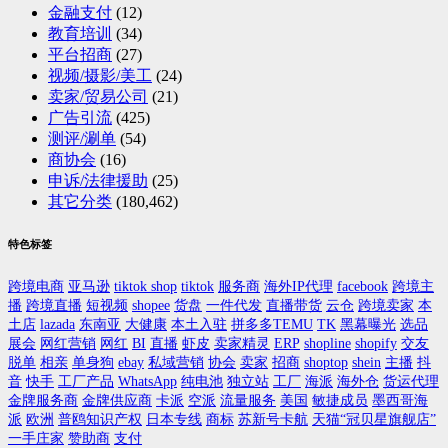
金融支付
(12)
教育培训
(34)
平台招商
(27)
视频/摄影/美工
(24)
卖家/贸易公司
(21)
广告引流
(425)
测评/涮单
(54)
商协会
(16)
申诉/法律援助
(25)
其它分类
(180,462)
特色标签
跨境电商
亚马逊
tiktok shop
tiktok
服务商
海外IP代理
facebook
跨境主
播
跨境直播
短视频
shopee
货盘
一件代发
直播带货
云仓
跨境卖家
本
土店
lazada
东南亚
大健康
本土入驻
拼多多TEMU
TK
黑幕曝光
选品
展会
网红营销
网红
BI
直播
虾皮
卖家精灵
ERP
shopline
shopify
交友
脱单
相亲
单身狗
ebay
私域营销
协会
卖家
招商
shoptop
shein
主播
抖
音
快手
工厂产品
WhatsApp
纯电池
独立站
工厂
海派
海外仓
货运代理
金牌服务商
金牌供应商
卡派
空派
流量服务
美国
敏捷成员
墨西哥海
派
欧洲
普鸥知识产权
日本专线
商标
苏新号卡航
天猫“冠贝星旗舰店”
一手庄家
赞助商
支付