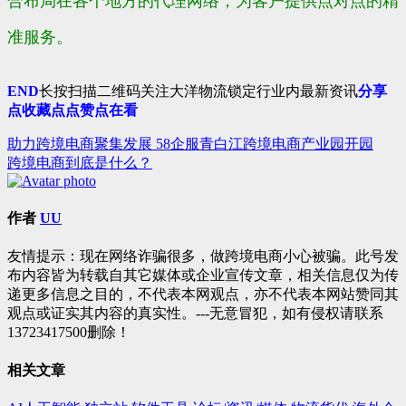
合布局在各个地方的代理网络，为客户提供点对点的精
准服务。
END
长按扫描二维码关注大洋物流锁定行业内最新资讯
分享
点收藏
点点赞
点在看
助力跨境电商聚集发展 58企服青白江跨境电商产业园开园
文
跨境电商到底是什么？
章
导
作者
UU
航
友情提示：现在网络诈骗很多，做跨境电商小心被骗。此号发
布内容皆为转载自其它媒体或企业宣传文章，相关信息仅为传
递更多信息之目的，不代表本网观点，亦不代表本网站赞同其
观点或证实其内容的真实性。---无意冒犯，如有侵权请联系
13723417500删除！
相关文章