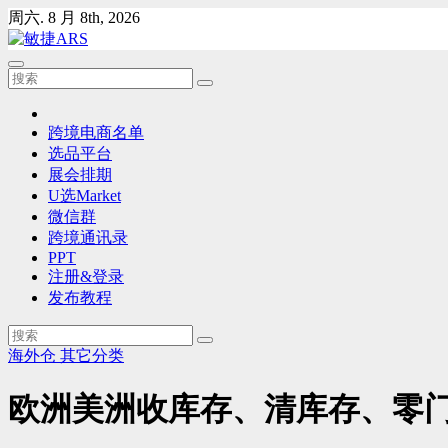
Skip
周六. 8 月 8th, 2026
to
content
跨境电商名单
选品平台
展会排期
U选Market
微信群
跨境通讯录
PPT
注册&登录
发布教程
海外仓
其它分类
欧洲美洲收库存、清库存、零