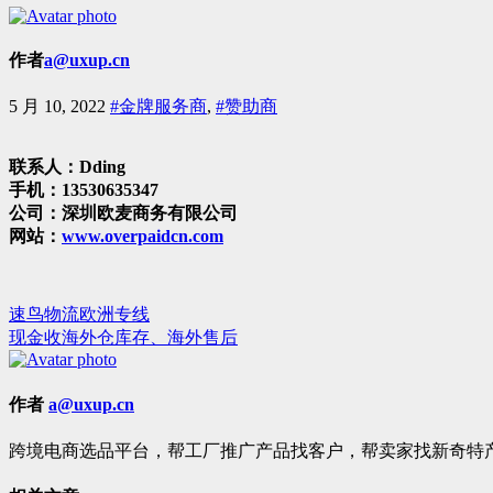
作者
a@uxup.cn
5 月 10, 2022
#金牌服务商
,
#赞助商
联系人：Dding
手机：13530635347
公司：深圳欧麦商务有限公司
网站：
www.overpaidcn.com
速鸟物流欧洲专线
文
现金收海外仓库存、海外售后
章
导
作者
a@uxup.cn
航
跨境电商选品平台，帮工厂推广产品找客户，帮卖家找新奇特产品。 手