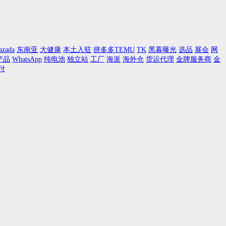
azada
东南亚
大健康
本土入驻
拼多多TEMU
TK
黑幕曝光
选品
展会
网
产品
WhatsApp
纯电池
独立站
工厂
海派
海外仓
货运代理
金牌服务商
金
付