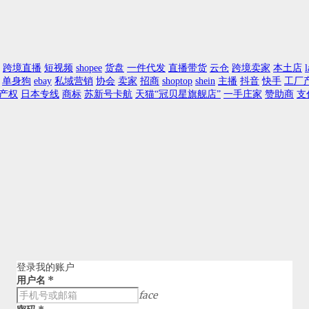
跨境直播
短视频
shopee
货盘
一件代发
直播带货
云仓
跨境卖家
本土店
l
单身狗
ebay
私域营销
协会
卖家
招商
shoptop
shein
主播
抖音
快手
工厂
产权
日本专线
商标
苏新号卡航
天猫“冠贝星旗舰店”
一手庄家
赞助商
支
登录我的账户
用户名
*
face