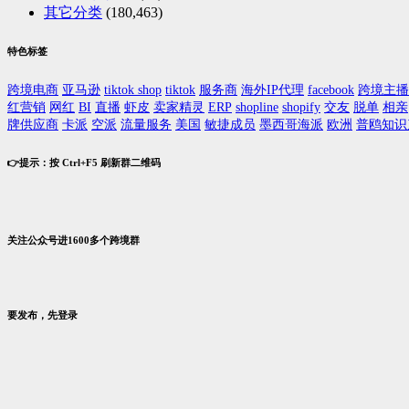
其它分类
(180,463)
特色标签
跨境电商
亚马逊
tiktok shop
tiktok
服务商
海外IP代理
facebook
跨境主播
红营销
网红
BI
直播
虾皮
卖家精灵
ERP
shopline
shopify
交友
脱单
相亲
牌供应商
卡派
空派
流量服务
美国
敏捷成员
墨西哥海派
欧洲
普鸥知识
👉提示：按 Ctrl+F5 刷新群二维码
关注公众号进1600多个跨境群
要发布，先登录