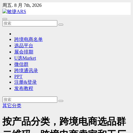
Skip
周五. 8 月 7th, 2026
to
content
跨境电商名单
选品平台
展会排期
U选Market
微信群
跨境通讯录
PPT
注册&登录
发布教程
其它分类
按产品分类，跨境电商选品群