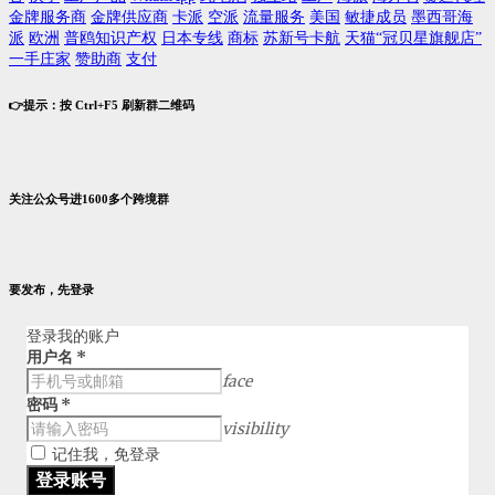
金牌服务商
金牌供应商
卡派
空派
流量服务
美国
敏捷成员
墨西哥海
派
欧洲
普鸥知识产权
日本专线
商标
苏新号卡航
天猫“冠贝星旗舰店”
一手庄家
赞助商
支付
👉提示：按 Ctrl+F5 刷新群二维码
关注公众号进1600多个跨境群
要发布，先登录
登录我的账户
用户名
*
face
密码
*
visibility
记住我，免登录