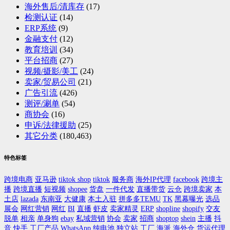
海外售后/清库存
(17)
检测认证
(14)
ERP系统
(9)
金融支付
(12)
教育培训
(34)
平台招商
(27)
视频/摄影/美工
(24)
卖家/贸易公司
(21)
广告引流
(426)
测评/涮单
(54)
商协会
(16)
申诉/法律援助
(25)
其它分类
(180,463)
特色标签
跨境电商
亚马逊
tiktok shop
tiktok
服务商
海外IP代理
facebook
跨境主
播
跨境直播
短视频
shopee
货盘
一件代发
直播带货
云仓
跨境卖家
本
土店
lazada
东南亚
大健康
本土入驻
拼多多TEMU
TK
黑幕曝光
选品
展会
网红营销
网红
BI
直播
虾皮
卖家精灵
ERP
shopline
shopify
交友
脱单
相亲
单身狗
ebay
私域营销
协会
卖家
招商
shoptop
shein
主播
抖
音
快手
工厂产品
WhatsApp
纯电池
独立站
工厂
海派
海外仓
货运代理