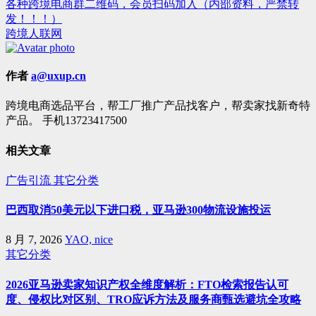
各种跨境电商群二维码，会员扫码加入（内部资料，严禁转
文
发！！！）
章
跨境人联网
导
航
作者
a@uxup.cn
跨境电商选品平台，帮工厂推广产品找客户，帮卖家找新奇特
产品。 手机13723417500
相关文章
广告引流
其它分类
巴西取消50美元以下进口税，亚马逊300物流设施投运
8 月 7, 2026
YAO, nice
其它分类
2026亚马逊卖家知识产权全维度解析：FTO检索报告认可
度、侵权比对区别、TRO应诉方法及服务商甄选避坑全攻略