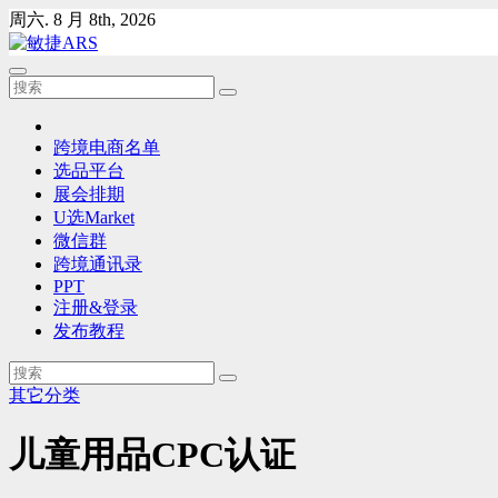
Skip
周六. 8 月 8th, 2026
to
content
跨境电商名单
选品平台
展会排期
U选Market
微信群
跨境通讯录
PPT
注册&登录
发布教程
其它分类
儿童用品CPC认证